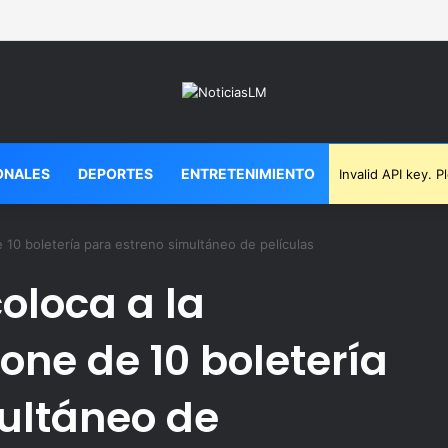
ONALES
DEPORTES
ENTRETENIMIENTO
Invalid API key. 
 10 boletería para estreno simultáneo de películas
oloca a la
one de 10 boletería
ultáneo de