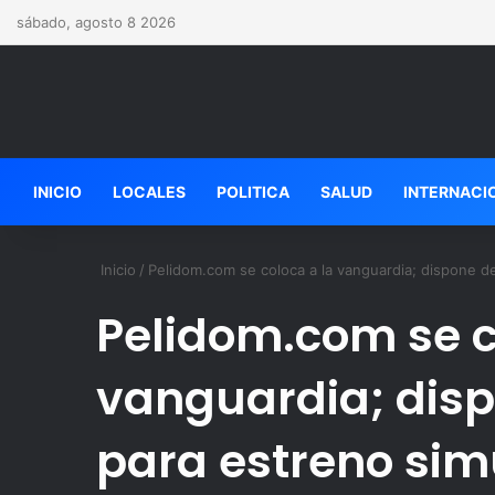
sábado, agosto 8 2026
INICIO
LOCALES
POLITICA
SALUD
INTERNACI
Inicio
/
Pelidom.com se coloca a la vanguardia; dispone de
Pelidom.com se c
vanguardia; disp
para estreno sim