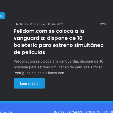
es
NoticiasLM
20 de julio de 2021
326
Pelidom.com se coloca a la
vanguardia; dispone de 10
boletería para estreno simultáneo
de películas
Pelidom.com se coloca a la vanguardia; dispone de 10
boletería para estreno simultáneo de películas Alfonso
Rodríguez anuncia alianza con…
Leer más »
icias LM
INICIO
LOCALES
POLITICA
SALU