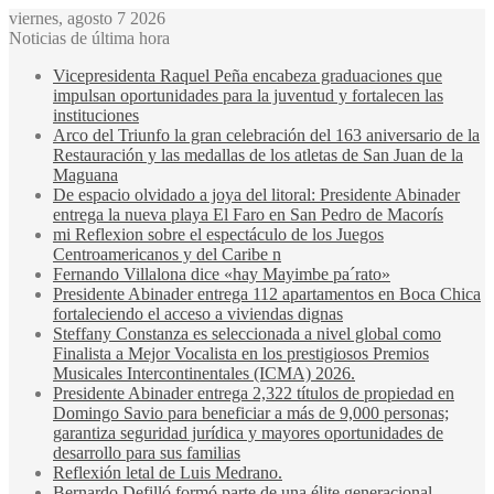
viernes, agosto 7 2026
Noticias de última hora
Vicepresidenta Raquel Peña encabeza graduaciones que
impulsan oportunidades para la juventud y fortalecen las
instituciones
Arco del Triunfo la gran celebración del 163 aniversario de la
Restauración y las medallas de los atletas de San Juan de la
Maguana
De espacio olvidado a joya del litoral: Presidente Abinader
entrega la nueva playa El Faro en San Pedro de Macorís
mi Reflexion sobre el espectáculo de los Juegos
Centroamericanos y del Caribe n
Fernando Villalona dice «hay Mayimbe pa´rato»
Presidente Abinader entrega 112 apartamentos en Boca Chica
fortaleciendo el acceso a viviendas dignas
Steffany Constanza es seleccionada a nivel global como
Finalista a Mejor Vocalista en los prestigiosos Premios
Musicales Intercontinentales (ICMA) 2026.
Presidente Abinader entrega 2,322 títulos de propiedad en
Domingo Savio para beneficiar a más de 9,000 personas;
garantiza seguridad jurídica y mayores oportunidades de
desarrollo para sus familias
Reflexión letal de Luis Medrano.
Bernardo Defilló formó parte de una élite generacional