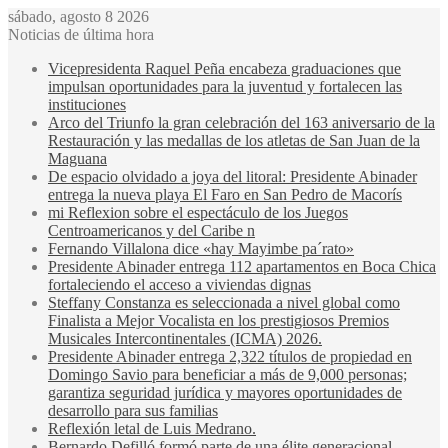
sábado, agosto 8 2026
Noticias de última hora
Vicepresidenta Raquel Peña encabeza graduaciones que
impulsan oportunidades para la juventud y fortalecen las
instituciones
Arco del Triunfo la gran celebración del 163 aniversario de la
Restauración y las medallas de los atletas de San Juan de la
Maguana
De espacio olvidado a joya del litoral: Presidente Abinader
entrega la nueva playa El Faro en San Pedro de Macorís
mi Reflexion sobre el espectáculo de los Juegos
Centroamericanos y del Caribe n
Fernando Villalona dice «hay Mayimbe pa´rato»
Presidente Abinader entrega 112 apartamentos en Boca Chica
fortaleciendo el acceso a viviendas dignas
Steffany Constanza es seleccionada a nivel global como
Finalista a Mejor Vocalista en los prestigiosos Premios
Musicales Intercontinentales (ICMA) 2026.
Presidente Abinader entrega 2,322 títulos de propiedad en
Domingo Savio para beneficiar a más de 9,000 personas;
garantiza seguridad jurídica y mayores oportunidades de
desarrollo para sus familias
Reflexión letal de Luis Medrano.
Bernardo Defilló formó parte de una élite generacional