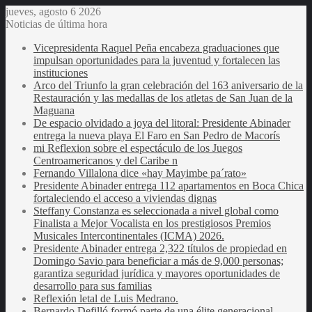
jueves, agosto 6 2026
Noticias de última hora
Vicepresidenta Raquel Peña encabeza graduaciones que
impulsan oportunidades para la juventud y fortalecen las
instituciones
Arco del Triunfo la gran celebración del 163 aniversario de la
Restauración y las medallas de los atletas de San Juan de la
Maguana
De espacio olvidado a joya del litoral: Presidente Abinader
entrega la nueva playa El Faro en San Pedro de Macorís
mi Reflexion sobre el espectáculo de los Juegos
Centroamericanos y del Caribe n
Fernando Villalona dice «hay Mayimbe pa´rato»
Presidente Abinader entrega 112 apartamentos en Boca Chica
fortaleciendo el acceso a viviendas dignas
Steffany Constanza es seleccionada a nivel global como
Finalista a Mejor Vocalista en los prestigiosos Premios
Musicales Intercontinentales (ICMA) 2026.
Presidente Abinader entrega 2,322 títulos de propiedad en
Domingo Savio para beneficiar a más de 9,000 personas;
garantiza seguridad jurídica y mayores oportunidades de
desarrollo para sus familias
Reflexión letal de Luis Medrano.
Bernardo Defilló formó parte de una élite generacional