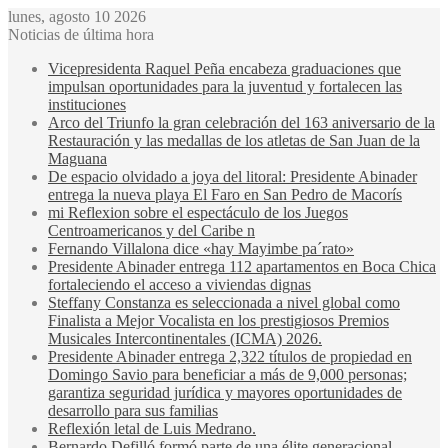
lunes, agosto 10 2026
Noticias de última hora
Vicepresidenta Raquel Peña encabeza graduaciones que
impulsan oportunidades para la juventud y fortalecen las
instituciones
Arco del Triunfo la gran celebración del 163 aniversario de la
Restauración y las medallas de los atletas de San Juan de la
Maguana
De espacio olvidado a joya del litoral: Presidente Abinader
entrega la nueva playa El Faro en San Pedro de Macorís
mi Reflexion sobre el espectáculo de los Juegos
Centroamericanos y del Caribe n
Fernando Villalona dice «hay Mayimbe pa´rato»
Presidente Abinader entrega 112 apartamentos en Boca Chica
fortaleciendo el acceso a viviendas dignas
Steffany Constanza es seleccionada a nivel global como
Finalista a Mejor Vocalista en los prestigiosos Premios
Musicales Intercontinentales (ICMA) 2026.
Presidente Abinader entrega 2,322 títulos de propiedad en
Domingo Savio para beneficiar a más de 9,000 personas;
garantiza seguridad jurídica y mayores oportunidades de
desarrollo para sus familias
Reflexión letal de Luis Medrano.
Bernardo Defilló formó parte de una élite generacional