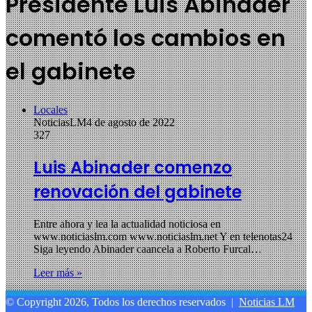
Presidente Luis Abinader
comentó los cambios en
el gabinete
Locales
NoticiasLM
4 de agosto de 2022
327
Luis Abinader comenzo
renovación del gabinete
Entre ahora y lea la actualidad noticiosa en
www.noticiaslm.com www.noticiaslm.net Y en telenotas24
Siga leyendo Abinader caancela a Roberto Furcal…
Leer más »
© Copyright 2026, Todos los derechos reservados |
Noticias LM