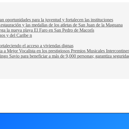
oportunidades para la juventud y fortalecen las instituciones
Restauración y las medallas de los atletas de San Juan de la Maguana
trega la nueva playa El Faro en San Pedro de Macorís
nos y del Caribe n
rtaleciendo el acceso a viviendas dignas
ta a Mejor Vocalista en los prestigiosos Premios Musicales Intercontin
ngo Savio para beneficiar a más de 9,000 personas; garantiza seguridad