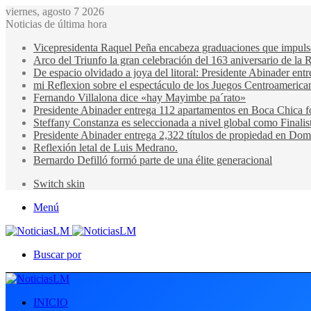
viernes, agosto 7 2026
Noticias de última hora
Vicepresidenta Raquel Peña encabeza graduaciones que impulsan 
Arco del Triunfo la gran celebración del 163 aniversario de la 
De espacio olvidado a joya del litoral: Presidente Abinader en
mi Reflexion sobre el espectáculo de los Juegos Centroamerica
Fernando Villalona dice «hay Mayimbe pa´rato»
Presidente Abinader entrega 112 apartamentos en Boca Chica fo
Steffany Constanza es seleccionada a nivel global como Finalis
Presidente Abinader entrega 2,322 títulos de propiedad en Domi
Reflexión letal de Luis Medrano.
Bernardo Defilló formó parte de una élite generacional
Switch skin
Menú
Buscar por
INICIO