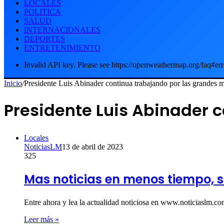
LOCALES
POLITICA
SALUD
INTERNACIONALES
DEPORTES
ENTRETENIMIENTO
Invalid API key. Please see https://openweathermap.org/faq#err
Inicio
/
Presidente Luis Abinader continua trabajando por las grandes 
Presidente Luis Abinader 
Locales
NoticiasLM
13 de abril de 2023
325
Mas noticias en menos tiempo, s
Entre ahora y lea la actualidad noticiosa en www.noticiaslm.
Leer más »