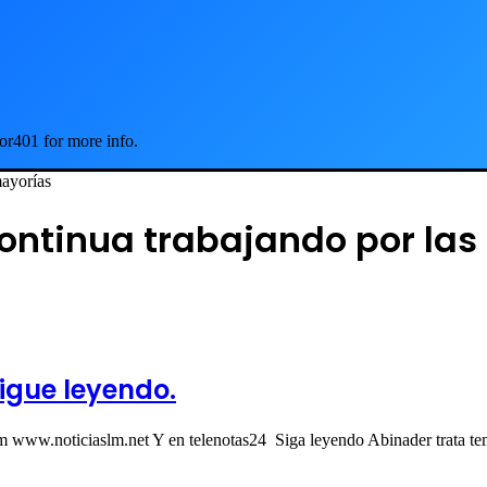
or401 for more info.
mayorías
continua trabajando por la
igue leyendo.
com www.noticiaslm.net Y en telenotas24 Siga leyendo Abinader trata t