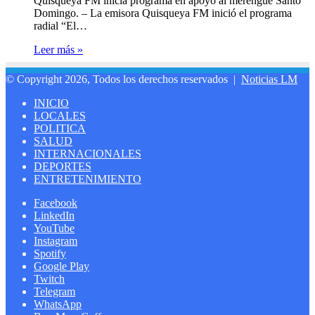
Quisqueya FM inicia programa en apoyo al merengue Santo
Domingo. – La emisora Quisqueya FM inició el programa
radial “El…
Leer más »
© Copyright 2026, Todos los derechos reservados |
Noticias LM
INICIO
LOCALES
POLITICA
SALUD
INTERNACIONALES
DEPORTES
ENTRETENIMIENTO
Facebook
LinkedIn
YouTube
Instagram
Spotify
Google Play
Twitch
Telegram
WhatsApp