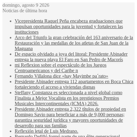
domingo, agosto 9 2026
Noticias de última hora
Vicepresidenta Raquel Peña encabeza graduaciones que
impulsan oportunidades para la juventud y fortalecen las
instituciones
Arco del Triunfo la gran celebración del 163 aniversario de la
Restauración y las medallas de los atletas de San Juan de la
Maguana
De espacio olvidado a joya del litoral: Presidente Abinader
entrega la nueva playa El Faro en San Pedro de Macorís
mi Reflexion sobre el espectáculo de los Juegos
Centroamericanos y del Caribe n
Fernando Villalona dice «hay Mayimbe pa´rato»
Presidente Abinader entrega 112 apartamentos en Boca Chica
fortaleciendo el acceso a viviendas dignas
Steffany Constanza es seleccionada a nivel global como
Finalista a Mejor Vocalista en los prestigiosos Premios
Musicales Intercontinentales (ICMA) 2026.
Presidente Abinader entrega 2,322 títulos de propiedad en
Domingo Savio para beneficiar a más de 9,000 personas;
garantiza seguridad jurídica y mayores oportunidades de
desarrollo para sus familias
Reflexión letal de Luis Medrano.
Bernardo Defilló formó parte de una élite generacional