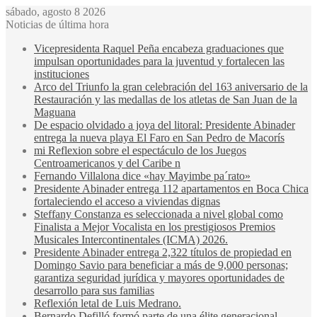
sábado, agosto 8 2026
Noticias de última hora
Vicepresidenta Raquel Peña encabeza graduaciones que
impulsan oportunidades para la juventud y fortalecen las
instituciones
Arco del Triunfo la gran celebración del 163 aniversario de la
Restauración y las medallas de los atletas de San Juan de la
Maguana
De espacio olvidado a joya del litoral: Presidente Abinader
entrega la nueva playa El Faro en San Pedro de Macorís
mi Reflexion sobre el espectáculo de los Juegos
Centroamericanos y del Caribe n
Fernando Villalona dice «hay Mayimbe pa´rato»
Presidente Abinader entrega 112 apartamentos en Boca Chica
fortaleciendo el acceso a viviendas dignas
Steffany Constanza es seleccionada a nivel global como
Finalista a Mejor Vocalista en los prestigiosos Premios
Musicales Intercontinentales (ICMA) 2026.
Presidente Abinader entrega 2,322 títulos de propiedad en
Domingo Savio para beneficiar a más de 9,000 personas;
garantiza seguridad jurídica y mayores oportunidades de
desarrollo para sus familias
Reflexión letal de Luis Medrano.
Bernardo Defilló formó parte de una élite generacional