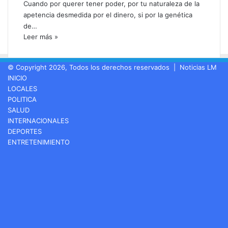
Cuando por querer tener poder, por tu naturaleza de la
apetencia desmedida por el dinero, si por la genética
de…
Leer más »
© Copyright 2026, Todos los derechos reservados |
Noticias LM
INICIO
LOCALES
POLITICA
SALUD
INTERNACIONALES
DEPORTES
ENTRETENIMIENTO
Facebook
LinkedIn
YouTube
Instagram
Spotify
Google
Play
Twitch
Telegram