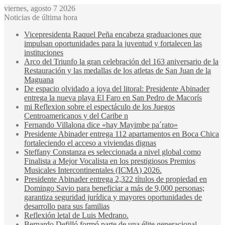
viernes, agosto 7 2026
Noticias de última hora
Vicepresidenta Raquel Peña encabeza graduaciones que
impulsan oportunidades para la juventud y fortalecen las
instituciones
Arco del Triunfo la gran celebración del 163 aniversario de la
Restauración y las medallas de los atletas de San Juan de la
Maguana
De espacio olvidado a joya del litoral: Presidente Abinader
entrega la nueva playa El Faro en San Pedro de Macorís
mi Reflexion sobre el espectáculo de los Juegos
Centroamericanos y del Caribe n
Fernando Villalona dice «hay Mayimbe pa´rato»
Presidente Abinader entrega 112 apartamentos en Boca Chica
fortaleciendo el acceso a viviendas dignas
Steffany Constanza es seleccionada a nivel global como
Finalista a Mejor Vocalista en los prestigiosos Premios
Musicales Intercontinentales (ICMA) 2026.
Presidente Abinader entrega 2,322 títulos de propiedad en
Domingo Savio para beneficiar a más de 9,000 personas;
garantiza seguridad jurídica y mayores oportunidades de
desarrollo para sus familias
Reflexión letal de Luis Medrano.
Bernardo Defilló formó parte de una élite generacional