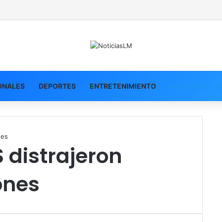
ONALES
DEPORTES
ENTRETENIMIENTO
Invalid API key. 
nes
 distrajeron
ones