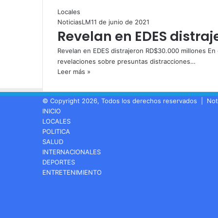
Locales
NoticiasLM
11 de junio de 2021
Revelan en EDES distra
Revelan en EDES distrajeron RD$30.000 millones En ot
revelaciones sobre presuntas distracciones…
Leer más »
© Copyright 2026, Todos los derechos reservados |
Not
INICIO
LOCALES
POLITICA
SALUD
INTERNACIONALES
DEPORTES
ENTRETENIMIENTO
Facebook
LinkedIn
YouTube
Instagram