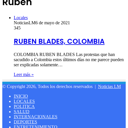
Ruben
Locales
NoticiasLM
6 de mayo de 2021
345
RUBEN BLADES, COLOMBIA
COLOMBIA RUBEN BLADES Las protestas que han
sacudido a Colombia estos últimos días no me parece pueden
ser explicadas solamente…
Leer más »
© Copyright 2026, Todos los derechos reservados |
Noticias LM
INICIO
LOCALES
POLITICA
SALUD
INTERNACIONALES
DEPORTES
ENTRETENIMIENTO