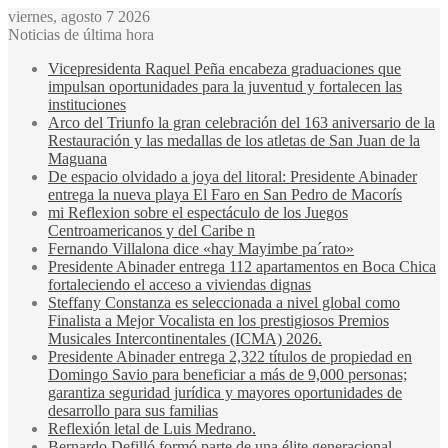
viernes, agosto 7 2026
Noticias de última hora
Vicepresidenta Raquel Peña encabeza graduaciones que
impulsan oportunidades para la juventud y fortalecen las
instituciones
Arco del Triunfo la gran celebración del 163 aniversario de la
Restauración y las medallas de los atletas de San Juan de la
Maguana
De espacio olvidado a joya del litoral: Presidente Abinader
entrega la nueva playa El Faro en San Pedro de Macorís
mi Reflexion sobre el espectáculo de los Juegos
Centroamericanos y del Caribe n
Fernando Villalona dice «hay Mayimbe pa´rato»
Presidente Abinader entrega 112 apartamentos en Boca Chica
fortaleciendo el acceso a viviendas dignas
Steffany Constanza es seleccionada a nivel global como
Finalista a Mejor Vocalista en los prestigiosos Premios
Musicales Intercontinentales (ICMA) 2026.
Presidente Abinader entrega 2,322 títulos de propiedad en
Domingo Savio para beneficiar a más de 9,000 personas;
garantiza seguridad jurídica y mayores oportunidades de
desarrollo para sus familias
Reflexión letal de Luis Medrano.
Bernardo Defilló formó parte de una élite generacional