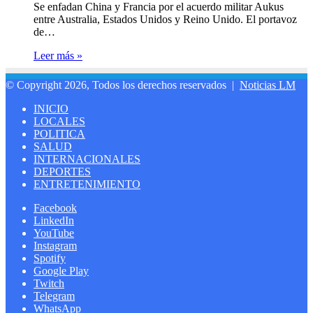
Se enfadan China y Francia por el acuerdo militar Aukus
entre Australia, Estados Unidos y Reino Unido. El portavoz
de…
Leer más »
© Copyright 2026, Todos los derechos reservados |
Noticias LM
INICIO
LOCALES
POLITICA
SALUD
INTERNACIONALES
DEPORTES
ENTRETENIMIENTO
Facebook
LinkedIn
YouTube
Instagram
Spotify
Google Play
Twitch
Telegram
WhatsApp