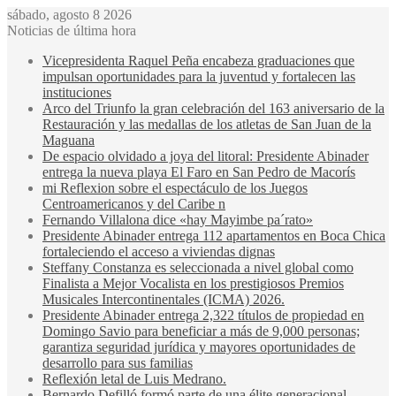
sábado, agosto 8 2026
Noticias de última hora
Vicepresidenta Raquel Peña encabeza graduaciones que
impulsan oportunidades para la juventud y fortalecen las
instituciones
Arco del Triunfo la gran celebración del 163 aniversario de la
Restauración y las medallas de los atletas de San Juan de la
Maguana
De espacio olvidado a joya del litoral: Presidente Abinader
entrega la nueva playa El Faro en San Pedro de Macorís
mi Reflexion sobre el espectáculo de los Juegos
Centroamericanos y del Caribe n
Fernando Villalona dice «hay Mayimbe pa´rato»
Presidente Abinader entrega 112 apartamentos en Boca Chica
fortaleciendo el acceso a viviendas dignas
Steffany Constanza es seleccionada a nivel global como
Finalista a Mejor Vocalista en los prestigiosos Premios
Musicales Intercontinentales (ICMA) 2026.
Presidente Abinader entrega 2,322 títulos de propiedad en
Domingo Savio para beneficiar a más de 9,000 personas;
garantiza seguridad jurídica y mayores oportunidades de
desarrollo para sus familias
Reflexión letal de Luis Medrano.
Bernardo Defilló formó parte de una élite generacional