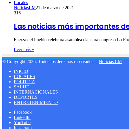
Locales
NoticiasLM
21 de marzo de 2021
316
Las noticias más importantes d
Fuerza del Pueblo celebrará asamblea clausura congreso La Fu
Leer más »
© Copyright 2026, Todos los derechos reservados |
Noticias LM
INICIO
LOCALES
POLITICA
SALUD
INTERNACIONALES
DEPORTES
ENTRETENIMIENTO
Facebook
LinkedIn
YouTube
Instagram