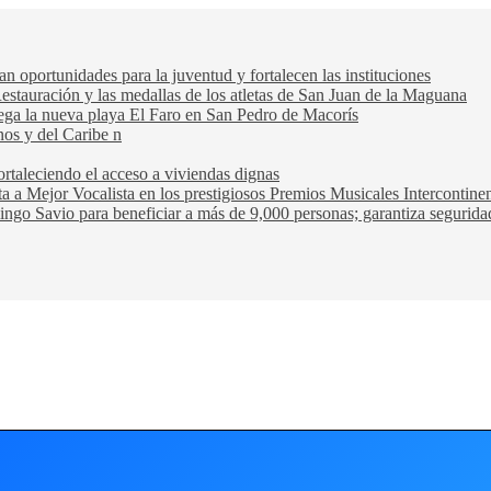
oportunidades para la juventud y fortalecen las instituciones
Restauración y las medallas de los atletas de San Juan de la Maguana
trega la nueva playa El Faro en San Pedro de Macorís
nos y del Caribe n
rtaleciendo el acceso a viviendas dignas
ta a Mejor Vocalista en los prestigiosos Premios Musicales Intercontin
ngo Savio para beneficiar a más de 9,000 personas; garantiza seguridad