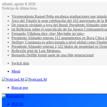
sábado, agosto 8 2026
Noticias de última hora
Vicepresidenta Raquel Peña encabeza graduaciones que impulsan 
Arco del Triunfo la gran celebración del 163 aniversario de la 
De espacio olvidado a joya del litoral: Presidente Abinader en
mi Reflexion sobre el espectáculo de los Juegos Centroamerica
Fernando Villalona dice «hay Mayimbe pa´rato»
Presidente Abinader entrega 112 apartamentos en Boca Chica fo
Steffany Constanza es seleccionada a nivel global como Finalis
Presidente Abinader entrega 2,322 títulos de propiedad en Domi
Reflexión letal de Luis Medrano.
Bernardo Defilló formó parte de una élite generacional
Switch skin
Menú
Buscar por
INICIO