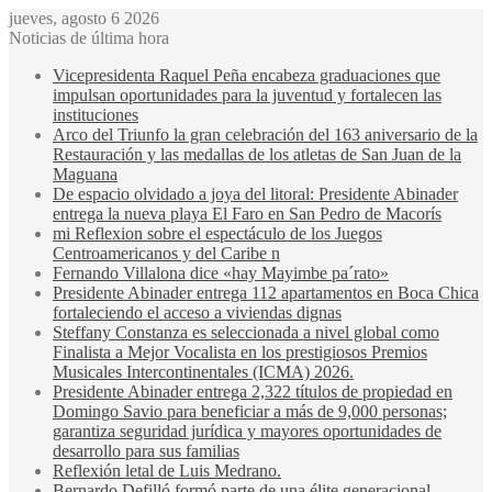
jueves, agosto 6 2026
Noticias de última hora
Vicepresidenta Raquel Peña encabeza graduaciones que
impulsan oportunidades para la juventud y fortalecen las
instituciones
Arco del Triunfo la gran celebración del 163 aniversario de la
Restauración y las medallas de los atletas de San Juan de la
Maguana
De espacio olvidado a joya del litoral: Presidente Abinader
entrega la nueva playa El Faro en San Pedro de Macorís
mi Reflexion sobre el espectáculo de los Juegos
Centroamericanos y del Caribe n
Fernando Villalona dice «hay Mayimbe pa´rato»
Presidente Abinader entrega 112 apartamentos en Boca Chica
fortaleciendo el acceso a viviendas dignas
Steffany Constanza es seleccionada a nivel global como
Finalista a Mejor Vocalista en los prestigiosos Premios
Musicales Intercontinentales (ICMA) 2026.
Presidente Abinader entrega 2,322 títulos de propiedad en
Domingo Savio para beneficiar a más de 9,000 personas;
garantiza seguridad jurídica y mayores oportunidades de
desarrollo para sus familias
Reflexión letal de Luis Medrano.
Bernardo Defilló formó parte de una élite generacional