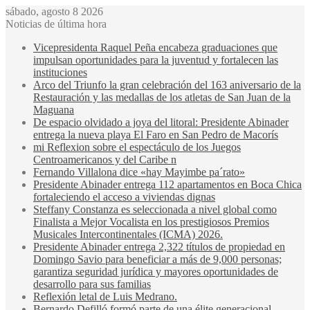
sábado, agosto 8 2026
Noticias de última hora
Vicepresidenta Raquel Peña encabeza graduaciones que
impulsan oportunidades para la juventud y fortalecen las
instituciones
Arco del Triunfo la gran celebración del 163 aniversario de la
Restauración y las medallas de los atletas de San Juan de la
Maguana
De espacio olvidado a joya del litoral: Presidente Abinader
entrega la nueva playa El Faro en San Pedro de Macorís
mi Reflexion sobre el espectáculo de los Juegos
Centroamericanos y del Caribe n
Fernando Villalona dice «hay Mayimbe pa´rato»
Presidente Abinader entrega 112 apartamentos en Boca Chica
fortaleciendo el acceso a viviendas dignas
Steffany Constanza es seleccionada a nivel global como
Finalista a Mejor Vocalista en los prestigiosos Premios
Musicales Intercontinentales (ICMA) 2026.
Presidente Abinader entrega 2,322 títulos de propiedad en
Domingo Savio para beneficiar a más de 9,000 personas;
garantiza seguridad jurídica y mayores oportunidades de
desarrollo para sus familias
Reflexión letal de Luis Medrano.
Bernardo Defilló formó parte de una élite generacional