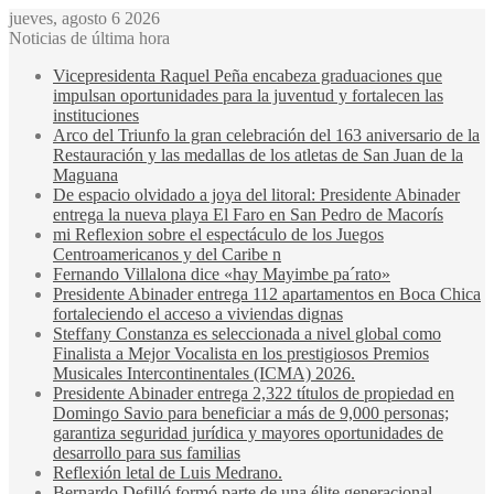
jueves, agosto 6 2026
Noticias de última hora
Vicepresidenta Raquel Peña encabeza graduaciones que
impulsan oportunidades para la juventud y fortalecen las
instituciones
Arco del Triunfo la gran celebración del 163 aniversario de la
Restauración y las medallas de los atletas de San Juan de la
Maguana
De espacio olvidado a joya del litoral: Presidente Abinader
entrega la nueva playa El Faro en San Pedro de Macorís
mi Reflexion sobre el espectáculo de los Juegos
Centroamericanos y del Caribe n
Fernando Villalona dice «hay Mayimbe pa´rato»
Presidente Abinader entrega 112 apartamentos en Boca Chica
fortaleciendo el acceso a viviendas dignas
Steffany Constanza es seleccionada a nivel global como
Finalista a Mejor Vocalista en los prestigiosos Premios
Musicales Intercontinentales (ICMA) 2026.
Presidente Abinader entrega 2,322 títulos de propiedad en
Domingo Savio para beneficiar a más de 9,000 personas;
garantiza seguridad jurídica y mayores oportunidades de
desarrollo para sus familias
Reflexión letal de Luis Medrano.
Bernardo Defilló formó parte de una élite generacional