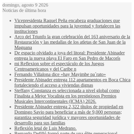
domingo, agosto 9 2026
Noticias de última hora
Vicepresidenta Raquel Peña encabeza graduaciones que
impulsan oportunidades para la juventud y fortalecen las
instituciones
Arco del Triunfo la gran celebración del 163 aniversario de la
Restauración y las medallas de los atletas de San Juan de la
Maguana
De espacio olvidado a joya del litoral: Presidente Abinader
entrega la nueva playa El Faro en San Pedro de Macorís
mi Reflexion sobre el espectáculo de los Juegos
Centroamericanos y del Caribe n
Fernando Villalona dice «hay Mayimbe pa´rato»
Presidente Abinader entrega 112 apartamentos en Boca Chica
fortaleciendo el acceso a viviendas dignas
Steffany Constanza es seleccionada a nivel global como
Finalista a Mejor Vocalista en los prestigiosos Premios
Musicales Intercontinentales (ICMA) 2026.
Presidente Abinader entrega 2,322 títulos de propiedad en
Domingo Savio para beneficiar a más de 9,000 personas;
garantiza seguridad jurídica y mayores oportunidades de
desarrollo para sus familias
Reflexión letal de Luis Medrano.
Bernardo Defilló formó parte de una élite generacional