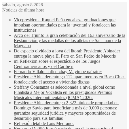
sábado, agosto 8 2026
Noticias de última hora
Vicepresidenta Raquel Peña encabeza graduaciones que
impulsan oportunidades para la juventud y fortalecen las
instituciones
Arco del Triunfo la gran celebración del 163 aniversario de la
Restauración y las medallas de los atletas de San Juan de la
Maguana
De espacio olvidado a joya del litoral: Presidente Abinader
entrega la nueva playa El Faro en San Pedro de Macorís
mi Reflexion sobre el espectáculo de los Juegos
Centroamericanos y del Caribe n
Fernando Villalona dice «hay Mayimbe pa´rato»
Presidente Abinader entrega 112 apartamentos en Boca Chica
fortaleciendo el acceso a viviendas dignas
Steffany Constanza es seleccionada a nivel global como
Finalista a Mejor Vocalista en los prestigiosos Premios
Musicales Intercontinentales (ICMA) 2026.
Presidente Abinader entrega 2,322 títulos de propiedad en
Domingo Savio para beneficiar a más de 9,000 personas;
garantiza seguridad jurídica y mayores oportunidades de
desarrollo para sus familias
Reflexión letal de Luis Medrano.
Bernardo Defilló formó parte de una élite generacional