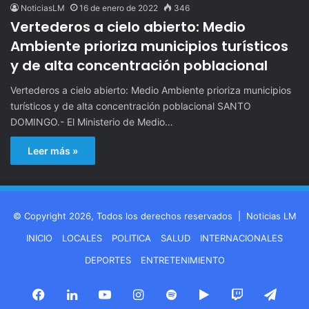
NoticiasLM
16 de enero de 2022
346
Vertederos a cielo abierto: Medio
Ambiente prioriza municipios turísticos
y de alta concentración poblacional
Vertederos a cielo abierto: Medio Ambiente prioriza municipios
turísticos y de alta concentración poblacional SANTO
DOMINGO.- El Ministerio de Medio…
Leer más »
© Copyright 2026, Todos los derechos reservados |
Noticias LM
INICIO
LOCALES
POLITICA
SALUD
INTERNACIONALES
DEPORTES
ENTRETENIMIENTO
Facebook
LinkedIn
YouTube
Instagram
Spotify
Google
Twitch
Tele