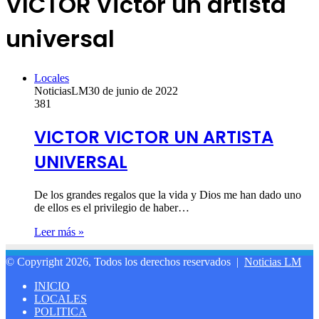
VICTOR Victor un artista
universal
Locales
NoticiasLM
30 de junio de 2022
381
VICTOR VICTOR UN ARTISTA
UNIVERSAL
De los grandes regalos que la vida y Dios me han dado uno
de ellos es el privilegio de haber…
Leer más »
© Copyright 2026, Todos los derechos reservados |
Noticias LM
INICIO
LOCALES
POLITICA