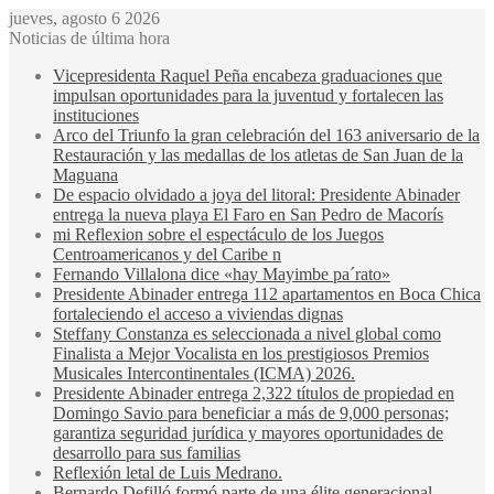
jueves, agosto 6 2026
Noticias de última hora
Vicepresidenta Raquel Peña encabeza graduaciones que
impulsan oportunidades para la juventud y fortalecen las
instituciones
Arco del Triunfo la gran celebración del 163 aniversario de la
Restauración y las medallas de los atletas de San Juan de la
Maguana
De espacio olvidado a joya del litoral: Presidente Abinader
entrega la nueva playa El Faro en San Pedro de Macorís
mi Reflexion sobre el espectáculo de los Juegos
Centroamericanos y del Caribe n
Fernando Villalona dice «hay Mayimbe pa´rato»
Presidente Abinader entrega 112 apartamentos en Boca Chica
fortaleciendo el acceso a viviendas dignas
Steffany Constanza es seleccionada a nivel global como
Finalista a Mejor Vocalista en los prestigiosos Premios
Musicales Intercontinentales (ICMA) 2026.
Presidente Abinader entrega 2,322 títulos de propiedad en
Domingo Savio para beneficiar a más de 9,000 personas;
garantiza seguridad jurídica y mayores oportunidades de
desarrollo para sus familias
Reflexión letal de Luis Medrano.
Bernardo Defilló formó parte de una élite generacional