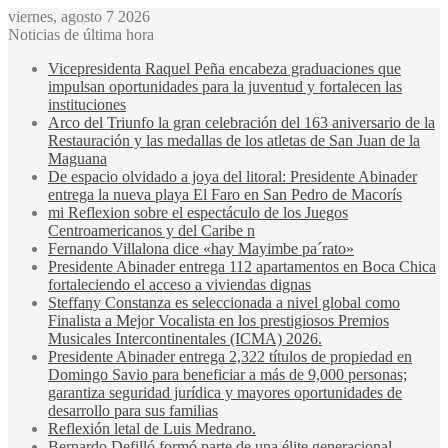
viernes, agosto 7 2026
Noticias de última hora
Vicepresidenta Raquel Peña encabeza graduaciones que
impulsan oportunidades para la juventud y fortalecen las
instituciones
Arco del Triunfo la gran celebración del 163 aniversario de la
Restauración y las medallas de los atletas de San Juan de la
Maguana
De espacio olvidado a joya del litoral: Presidente Abinader
entrega la nueva playa El Faro en San Pedro de Macorís
mi Reflexion sobre el espectáculo de los Juegos
Centroamericanos y del Caribe n
Fernando Villalona dice «hay Mayimbe pa´rato»
Presidente Abinader entrega 112 apartamentos en Boca Chica
fortaleciendo el acceso a viviendas dignas
Steffany Constanza es seleccionada a nivel global como
Finalista a Mejor Vocalista en los prestigiosos Premios
Musicales Intercontinentales (ICMA) 2026.
Presidente Abinader entrega 2,322 títulos de propiedad en
Domingo Savio para beneficiar a más de 9,000 personas;
garantiza seguridad jurídica y mayores oportunidades de
desarrollo para sus familias
Reflexión letal de Luis Medrano.
Bernardo Defilló formó parte de una élite generacional