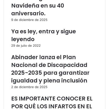
Navideña en su 40
r
c
aniversario.
o
r
9 de diciembre de 2025
r
Ya es ley, entra y sigue
e
o
leyendo
e
l
29 de julio de 2022
e
c
Abinader lanza el Plan
t
Nacional de Discapacidad
r
ó
2025-2035 para garantizar
n
igualdad y plena inclusión
i
c
2 de diciembre de 2025
o
ES IMPORTANTE CONOCER EL
POR QUÉ LOS INFARTOS EN EL