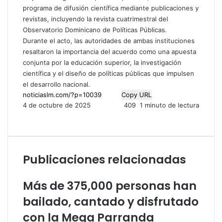
programa de difusión científica mediante publicaciones y
revistas, incluyendo la revista cuatrimestral del
Observatorio Dominicano de Políticas Públicas.
Durante el acto, las autoridades de ambas instituciones
resaltaron la importancia del acuerdo como una apuesta
conjunta por la educación superior, la investigación
científica y el diseño de políticas públicas que impulsen
el desarrollo nacional.
Copy URL
4 de octubre de 2025
409
1 minuto de lectura
F
X
L
P
M
M
W
T
C
I
a
i
i
e
e
h
e
o
m
c
n
n
s
s
a
l
m
p
e
k
t
s
s
t
e
p
r
Publicaciones relacionadas
b
e
e
e
e
s
g
a
i
o
d
r
n
n
A
r
r
m
o
I
e
g
g
p
a
t
i
Más de 375,000 personas han
k
n
s
e
e
p
m
i
r
bailado, cantado y disfrutado
t
r
r
r
p
con la Mega Parranda
o