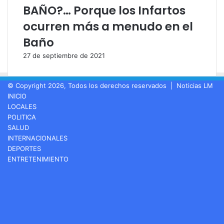
BAÑO?… Porque los Infartos
ocurren más a menudo en el
Baño
27 de septiembre de 2021
© Copyright 2026, Todos los derechos reservados |
Noticias LM
INICIO
LOCALES
POLITICA
SALUD
INTERNACIONALES
DEPORTES
ENTRETENIMIENTO
Facebook
LinkedIn
YouTube
Instagram
Spotify
Google