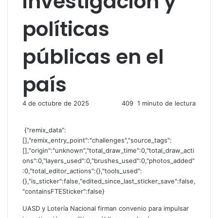
investigación y
políticas
públicas en el
país
4 de octubre de 2025
409
1 minuto de lectura
{"remix_data":
[],"remix_entry_point":"challenges","source_tags":
[],"origin":"unknown","total_draw_time":0,"total_draw_acti
ons":0,"layers_used":0,"brushes_used":0,"photos_added"
:0,"total_editor_actions":{},"tools_used":
{},"is_sticker":false,"edited_since_last_sticker_save":false,
"containsFTESticker":false}
UASD y Lotería Nacional firman convenio para impulsar