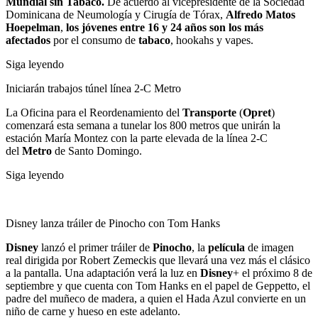
Mundial sin Tabaco.
De acuerdo al vicepresidente de la Sociedad
Dominicana de Neumología y Cirugía de Tórax,
Alfredo Matos
Hoepelman
,
los jóvenes entre 16 y 24 años son los más
afectados
por el consumo de
tabaco
, hookahs y vapes.
Siga leyendo
Iniciar
á
n trabajos túnel línea 2-C Metro
La Oficina para el Reordenamiento del
Transporte
(
Opret
)
comenzará esta semana a tunelar los 800 metros que unirán la
estación María Montez con la parte elevada de la línea 2-C
del
Metro
de Santo Domingo.
Siga leyendo
Disney lanza tráiler de Pinocho con Tom Hanks
Disney
lanzó el primer tráiler de
Pinocho
, la
película
de imagen
real dirigida por Robert Zemeckis que llevará una vez más el clásico
a la pantalla. Una adaptación verá la luz en
Disney
+ el próximo 8 de
septiembre y que cuenta con Tom Hanks en el papel de Geppetto, el
padre del muñeco de madera, a quien el Hada Azul convierte en un
niño de carne y hueso en este adelanto.