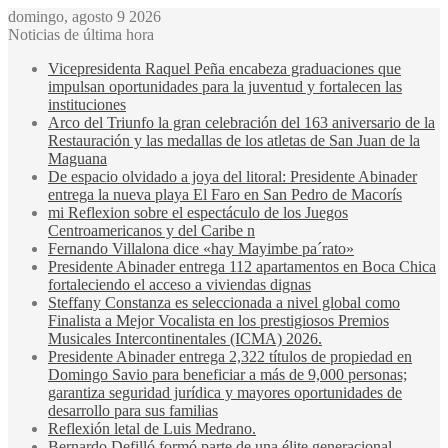
domingo, agosto 9 2026
Noticias de última hora
Vicepresidenta Raquel Peña encabeza graduaciones que
impulsan oportunidades para la juventud y fortalecen las
instituciones
Arco del Triunfo la gran celebración del 163 aniversario de la
Restauración y las medallas de los atletas de San Juan de la
Maguana
De espacio olvidado a joya del litoral: Presidente Abinader
entrega la nueva playa El Faro en San Pedro de Macorís
mi Reflexion sobre el espectáculo de los Juegos
Centroamericanos y del Caribe n
Fernando Villalona dice «hay Mayimbe pa´rato»
Presidente Abinader entrega 112 apartamentos en Boca Chica
fortaleciendo el acceso a viviendas dignas
Steffany Constanza es seleccionada a nivel global como
Finalista a Mejor Vocalista en los prestigiosos Premios
Musicales Intercontinentales (ICMA) 2026.
Presidente Abinader entrega 2,322 títulos de propiedad en
Domingo Savio para beneficiar a más de 9,000 personas;
garantiza seguridad jurídica y mayores oportunidades de
desarrollo para sus familias
Reflexión letal de Luis Medrano.
Bernardo Defilló formó parte de una élite generacional