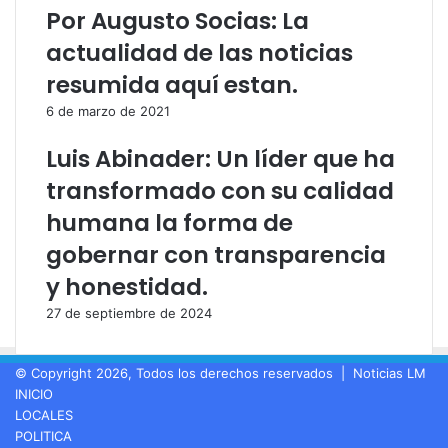
l
Por Augusto Socias: La
e
c
actualidad de las noticias
t
resumida aquí estan.
r
ó
6 de marzo de 2021
n
i
Luis Abinader: Un líder que ha
c
transformado con su calidad
o
humana la forma de
gobernar con transparencia
y honestidad.
27 de septiembre de 2024
© Copyright 2026, Todos los derechos reservados |
Noticias LM
INICIO
LOCALES
POLITICA