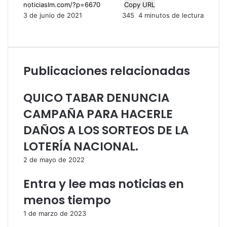
Copy URL
3 de junio de 2021
345
4 minutos de lectura
F
X
L
P
M
M
W
T
C
I
a
i
i
e
e
h
e
o
m
c
n
n
s
s
a
l
m
p
e
k
t
s
s
t
e
p
r
Publicaciones relacionadas
b
e
e
e
e
s
g
a
i
o
d
r
n
n
A
r
r
m
o
I
e
g
g
p
a
t
i
QUICO TABAR DENUNCIA
k
n
s
e
e
p
m
i
r
CAMPAÑA PARA HACERLE
t
r
r
r
p
DAÑOS A LOS SORTEOS DE LA
o
LOTERÍA NACIONAL.
r
c
2 de mayo de 2022
o
r
Entra y lee mas noticias en
r
menos tiempo
e
o
1 de marzo de 2023
e