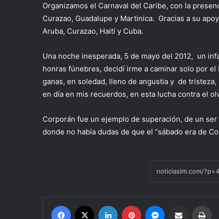
Organizamos el Carnaval del Caribe, con la presenc
Curazao, Guadalupe y Martinica. Gracias a su apoyo
Aruba, Curazao, Haití y Cuba.
Una noche inesperada, 5 de mayo del 2012, un infarto
honras fúnebres, decidí irme a caminar solo por el M
ganas, en soledad, lleno de angustia y de tristeza
en día en mis recuerdos, en esta lucha contra el ol
Corporán fue un ejemplo de superación, de un ser 
donde no había dudas de que el “sábado era de Cor
Facebook
X
LinkedIn
Pinterest
Messenger
Compartir por correo electrón
Im