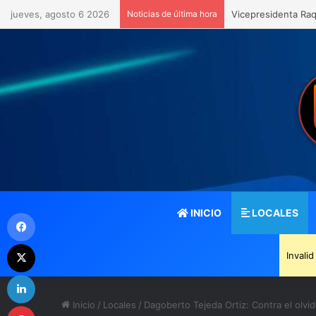
jueves, agosto 6 2026
Noticias de última hora
Vicepresidenta Raq
INICIO
LOCALES
Facebook
X
Invali
LinkedIn
Inicio
/
Locales
/
Dagoberto Tejeda Ortiz: Contra el o
Pinterest