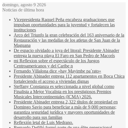
domingo, agosto 9 2026
Noticias de última hora
Vicepresidenta Raquel Peña encabeza graduaciones que
impulsan oportunidades para la juventud y fortalecen las
instituciones
Arco del Triunfo la gran celebración del 163 aniversario de la
Restauración y las medallas de los atletas de San Juan de la
Maguana
De espacio olvidado a joya del litoral: Presidente Abinader
entrega la nueva playa El Faro en San Pedro de Macorís
mi Reflexion sobre el espectáculo de los Juegos
Centroamericanos y del Caribe n
Fernando Villalona dice «hay Mayimbe pa´rato»
Presidente Abinader entrega 112 apartamentos en Boca Chica
fortaleciendo el acceso a viviendas dignas
Steffany Constanza es seleccionada a nivel global como
Finalista a Mejor Vocalista en los prestigiosos Premios
Musicales Intercontinentales (ICMA) 2026.
Presidente Abinader entrega 2,322 títulos de propiedad en
Domingo Savio para beneficiar a más de 9,000 personas;
garantiza seguridad jurídica y mayores oportunidades de
desarrollo para sus familias
Reflexión letal de Luis Medrano.
Bernardo Defilló formó parte de una élite generacional