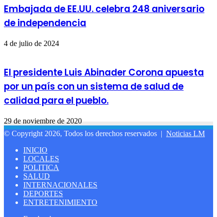
Embajada de EE.UU. celebra 248 aniversario
de independencia
4 de julio de 2024
El presidente Luis Abinader Corona apuesta
por un país con un sistema de salud de
calidad para el pueblo.
29 de noviembre de 2020
© Copyright 2026, Todos los derechos reservados |
Noticias LM
INICIO
LOCALES
POLITICA
SALUD
INTERNACIONALES
DEPORTES
ENTRETENIMIENTO