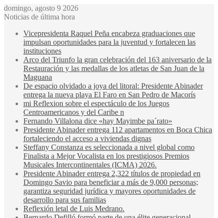
domingo, agosto 9 2026
Noticias de última hora
Vicepresidenta Raquel Peña encabeza graduaciones que
impulsan oportunidades para la juventud y fortalecen las
instituciones
Arco del Triunfo la gran celebración del 163 aniversario de la
Restauración y las medallas de los atletas de San Juan de la
Maguana
De espacio olvidado a joya del litoral: Presidente Abinader
entrega la nueva playa El Faro en San Pedro de Macorís
mi Reflexion sobre el espectáculo de los Juegos
Centroamericanos y del Caribe n
Fernando Villalona dice «hay Mayimbe pa´rato»
Presidente Abinader entrega 112 apartamentos en Boca Chica
fortaleciendo el acceso a viviendas dignas
Steffany Constanza es seleccionada a nivel global como
Finalista a Mejor Vocalista en los prestigiosos Premios
Musicales Intercontinentales (ICMA) 2026.
Presidente Abinader entrega 2,322 títulos de propiedad en
Domingo Savio para beneficiar a más de 9,000 personas;
garantiza seguridad jurídica y mayores oportunidades de
desarrollo para sus familias
Reflexión letal de Luis Medrano.
Bernardo Defilló formó parte de una élite generacional