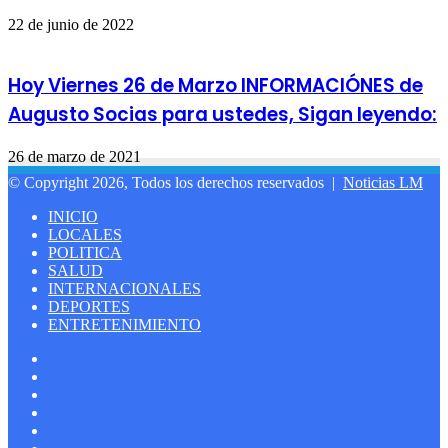
22 de junio de 2022
Hoy Viernes 26 de Marzo INFORMACIÓNES de
Augusto Socias para ustedes, Sigan leyendo:
26 de marzo de 2021
© Copyright 2026, Todos los derechos reservados |
Noticias LM
INICIO
LOCALES
POLITICA
SALUD
INTERNACIONALES
DEPORTES
ENTRETENIMIENTO
Facebook
LinkedIn
YouTube
Instagram
Spotify
Google