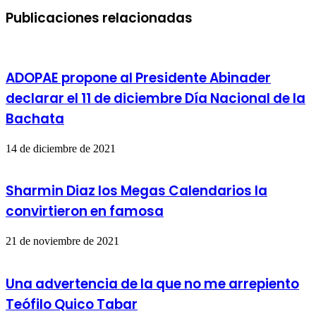
Facebook
X
LinkedIn
Pinterest
Messenger
Messenger
WhatsApp
Telegram
Compartir
Imprimir
por
Publicaciones relacionadas
correo
electrónico
ADOPAE propone al Presidente Abinader
declarar el 11 de diciembre Día Nacional de la
Bachata
14 de diciembre de 2021
Sharmin Diaz los Megas Calendarios la
convirtieron en famosa
21 de noviembre de 2021
Una advertencia de la que no me arrepiento
Teófilo Quico Tabar