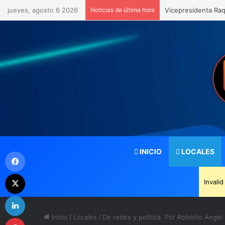
jueves, agosto 6 2026
Noticias de última hora
Vicepresidenta Raq
INICIO
LOCALES
Facebook
X
Invali
LinkedIn
Inicio
/
Locales
/
De redes y política Por Roberto Ángel
Pinterest