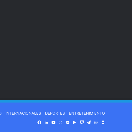
D
INTERNACIONALES
DEPORTES
ENTRETENIMIENTO
Facebook
LinkedIn
YouTube
Instagram
Spotify
Google
Twitch
Telegram
WhatsApp
Buy
Play
Me