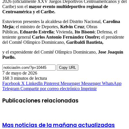
2026 (oficialmente XXV Juegos Deportivos Centroamericanos y del
Caribe) son el
mayor evento multideportivo regional de
Centroamérica y el Caribe.
Estuvieron presentes la alcaldesa del Distrito Nacional,
Carolina
Mejía
; el ministro de Deportes,
Kelvin Cruz
; Obras
Públicas,
Eduardo Estrella
; Vivienda,
Ito Bisonó
; Defensa, el
teniente general
Carlos Antonio Fernández Onofre;
el presidente
del Comité Olímpico Dominicano,
Garibaldi Bautista,
y el expresidente del Comité Olímpico Dominicano,
Jose Joaquín
Puello.
Copy URL
7 de mayo de 2026
168
3 minutos de lectura
Facebook
X
LinkedIn
Pinterest
Messenger
Messenger
WhatsApp
Telegram
Compartir por correo electrónico
Imprimir
Publicaciones relacionadas
Mas noticias de la mañana actualizadas