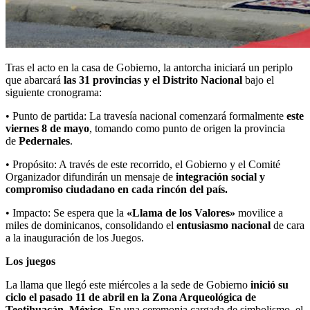
Tras el acto en la casa de Gobierno, la antorcha iniciará un periplo
que abarcará
las 31 provincias y el Distrito Nacional
bajo el
siguiente cronograma:
• Punto de partida: La travesía nacional comenzará formalmente
este
viernes 8 de mayo
, tomando como punto de origen la provincia
de
Pedernales
.
• Propósito: A través de este recorrido, el Gobierno y el Comité
Organizador difundirán un mensaje de
integración social y
compromiso ciudadano en cada rincón del país.
• Impacto: Se espera que la
«Llama de los Valores»
movilice a
miles de dominicanos, consolidando el
entusiasmo nacional
de cara
a la inauguración de los Juegos.
Los juegos
La llama que llegó este miércoles a la sede de Gobierno
inició su
ciclo el pasado 11 de abril en la Zona Arqueológica de
Teotihuacán, México
. En una ceremonia cargada de simbolismo, el