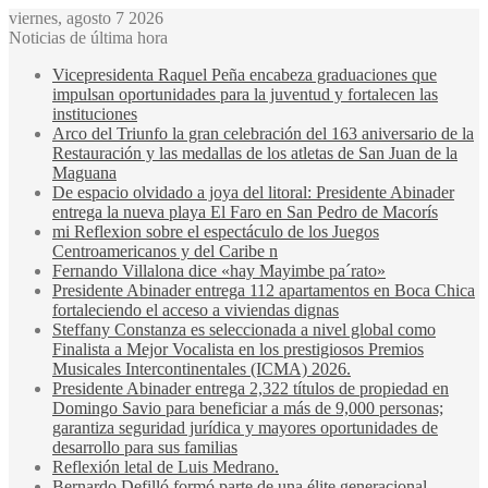
viernes, agosto 7 2026
Noticias de última hora
Vicepresidenta Raquel Peña encabeza graduaciones que
impulsan oportunidades para la juventud y fortalecen las
instituciones
Arco del Triunfo la gran celebración del 163 aniversario de la
Restauración y las medallas de los atletas de San Juan de la
Maguana
De espacio olvidado a joya del litoral: Presidente Abinader
entrega la nueva playa El Faro en San Pedro de Macorís
mi Reflexion sobre el espectáculo de los Juegos
Centroamericanos y del Caribe n
Fernando Villalona dice «hay Mayimbe pa´rato»
Presidente Abinader entrega 112 apartamentos en Boca Chica
fortaleciendo el acceso a viviendas dignas
Steffany Constanza es seleccionada a nivel global como
Finalista a Mejor Vocalista en los prestigiosos Premios
Musicales Intercontinentales (ICMA) 2026.
Presidente Abinader entrega 2,322 títulos de propiedad en
Domingo Savio para beneficiar a más de 9,000 personas;
garantiza seguridad jurídica y mayores oportunidades de
desarrollo para sus familias
Reflexión letal de Luis Medrano.
Bernardo Defilló formó parte de una élite generacional