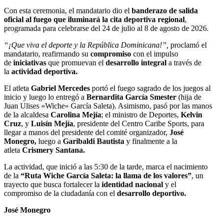
Con esta ceremonia, el mandatario dio el
banderazo de salida
oficial al fuego que iluminará la cita deportiva regional
,
programada para celebrarse del 24 de julio al 8 de agosto de 2026.
“¡Que viva el deporte y la República Dominicana!”,
proclamó el
mandatario, reafirmando su
compromiso
con el impulso
de
iniciativas
que promuevan el
desarrollo integral
a través de
la
actividad deportiva.
El atleta
Gabriel Mercedes
portó el fuego sagrado de los juegos al
inicio y luego lo entregó a
Bernardita García Smester
(hija de
Juan Ulises «Wiche» García Saleta). Asimismo, pasó por las manos
de la alcaldesa
Carolina Mejía
; el ministro de Deportes,
Kelvin
Cruz
, y
Luisín Mejía
, presidente del Centro Caribe Sports, para
llegar a manos del presidente del comité organizador,
José
Monegro,
luego a
Garibaldi Bautista
y finalmente a la
atleta
Crismery Santana.
La actividad, que inició a las 5:30 de la tarde, marca el nacimiento
de la
“Ruta Wiche García Saleta: la llama de los valores”
, un
trayecto que busca fortalecer la
identidad nacional
y el
compromiso de la ciudadanía con el
desarrollo deportivo.
José Monegro