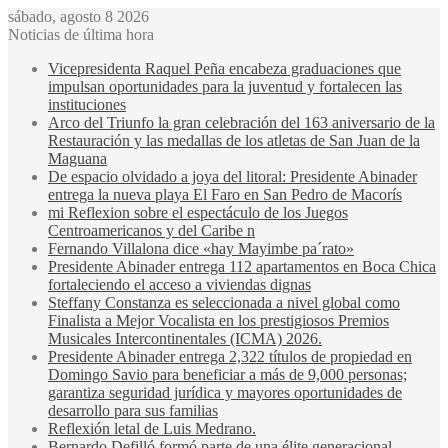
sábado, agosto 8 2026
Noticias de última hora
Vicepresidenta Raquel Peña encabeza graduaciones que
impulsan oportunidades para la juventud y fortalecen las
instituciones
Arco del Triunfo la gran celebración del 163 aniversario de la
Restauración y las medallas de los atletas de San Juan de la
Maguana
De espacio olvidado a joya del litoral: Presidente Abinader
entrega la nueva playa El Faro en San Pedro de Macorís
mi Reflexion sobre el espectáculo de los Juegos
Centroamericanos y del Caribe n
Fernando Villalona dice «hay Mayimbe pa´rato»
Presidente Abinader entrega 112 apartamentos en Boca Chica
fortaleciendo el acceso a viviendas dignas
Steffany Constanza es seleccionada a nivel global como
Finalista a Mejor Vocalista en los prestigiosos Premios
Musicales Intercontinentales (ICMA) 2026.
Presidente Abinader entrega 2,322 títulos de propiedad en
Domingo Savio para beneficiar a más de 9,000 personas;
garantiza seguridad jurídica y mayores oportunidades de
desarrollo para sus familias
Reflexión letal de Luis Medrano.
Bernardo Defilló formó parte de una élite generacional