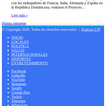
con los embajadores de Francia, Italia, Alemania y España en
la República Dominicana, visitaron el Proyecto…
Leer más »
Página siguiente
© Copyright 2026, Todos los derechos reservados |
Noticias LM
INICIO
LOCALES
POLITICA
SALUD
INTERNACIONALES
DEPORTES
ENTRETENIMIENTO
Facebook
LinkedIn
YouTube
Instagram
Spotify
Google Play
Twitch
Telegram
WhatsApp