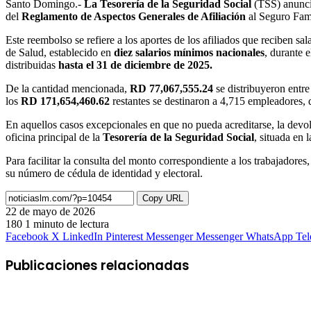
Santo Domingo.-
La Tesorería de la Seguridad Social
(TSS) anunci
del
Reglamento de Aspectos Generales de Afiliación
al Seguro Fami
Este reembolso se refiere a los aportes de los afiliados que reciben sal
de Salud, establecido en
diez salarios mínimos nacionales
, durante 
distribuidas
hasta el 31 de diciembre de 2025.
De la cantidad mencionada,
RD 77,067,555.24
se distribuyeron entr
los
RD 171,654,460.62
restantes se destinaron a 4,715 empleadores, 
En aquellos casos excepcionales en que no pueda acreditarse, la devo
oficina principal de la
Tesorería de la Seguridad Social
, situada en
Para facilitar la consulta del monto correspondiente a los trabajadores
su número de cédula de identidad y electoral.
Copy URL
22 de mayo de 2026
180
1 minuto de lectura
Facebook
X
LinkedIn
Pinterest
Messenger
Messenger
WhatsApp
Te
Publicaciones relacionadas