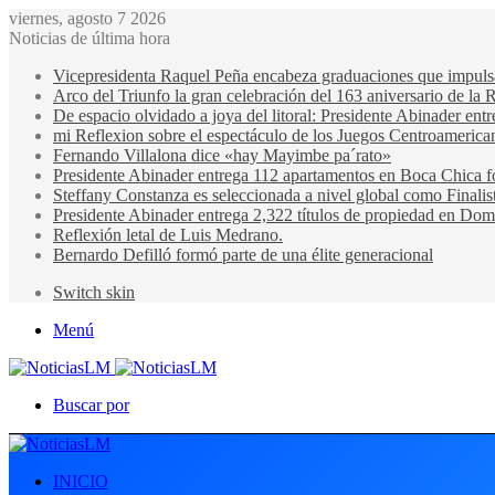
viernes, agosto 7 2026
Noticias de última hora
Vicepresidenta Raquel Peña encabeza graduaciones que impulsan 
Arco del Triunfo la gran celebración del 163 aniversario de la 
De espacio olvidado a joya del litoral: Presidente Abinader en
mi Reflexion sobre el espectáculo de los Juegos Centroamerica
Fernando Villalona dice «hay Mayimbe pa´rato»
Presidente Abinader entrega 112 apartamentos en Boca Chica fo
Steffany Constanza es seleccionada a nivel global como Finalis
Presidente Abinader entrega 2,322 títulos de propiedad en Domi
Reflexión letal de Luis Medrano.
Bernardo Defilló formó parte de una élite generacional
Switch skin
Menú
Buscar por
INICIO