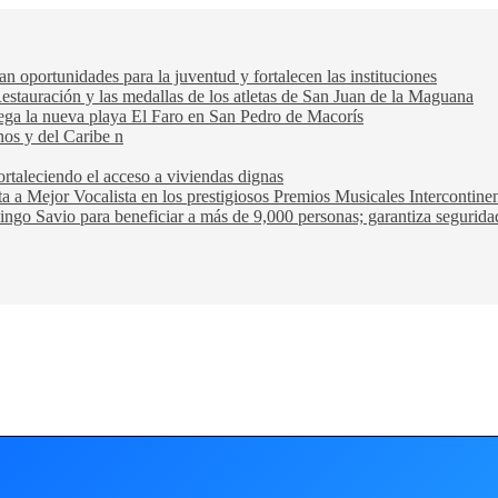
oportunidades para la juventud y fortalecen las instituciones
Restauración y las medallas de los atletas de San Juan de la Maguana
trega la nueva playa El Faro en San Pedro de Macorís
nos y del Caribe n
rtaleciendo el acceso a viviendas dignas
ta a Mejor Vocalista en los prestigiosos Premios Musicales Intercontin
ngo Savio para beneficiar a más de 9,000 personas; garantiza seguridad