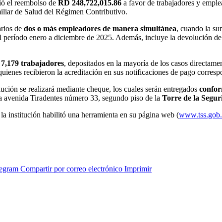
ó el reembolso de
RD 248,722,015.86
a favor de trabajadores y emplea
liar de Salud del Régimen Contributivo.
arios de
dos o más empleadores de manera simultánea
, cuando la su
el período enero a diciembre de 2025. Además, incluye la devolución de
e
7,179 trabajadores
, depositados en la mayoría de los casos directame
quienes recibieron la acreditación en sus notificaciones de pago corres
lución se realizará mediante cheque, los cuales serán entregados
confor
 la avenida Tiradentes número 33, segundo piso de la
Torre de la Segur
, la institución habilitó una herramienta en su página web (
www.tss.gob
legram
Compartir por correo electrónico
Imprimir