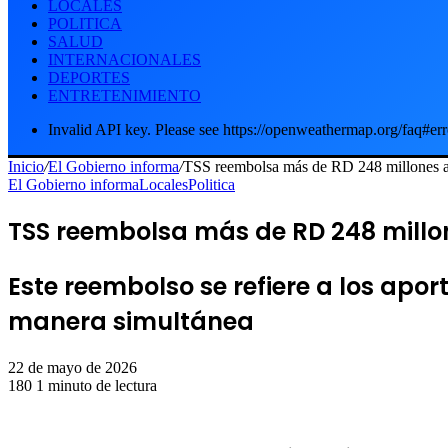
LOCALES
POLITICA
SALUD
INTERNACIONALES
DEPORTES
ENTRETENIMIENTO
Invalid API key. Please see https://openweathermap.org/faq#err
Inicio
/
El Gobierno informa
/
TSS reembolsa más de RD 248 millones a
El Gobierno informa
Locales
Politica
TSS reembolsa más de RD 248 millo
Este reembolso se refiere a los apo
manera simultánea
22 de mayo de 2026
180
1 minuto de lectura