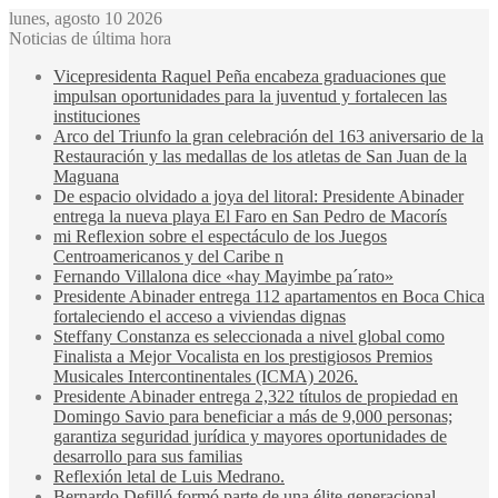
lunes, agosto 10 2026
Noticias de última hora
Vicepresidenta Raquel Peña encabeza graduaciones que
impulsan oportunidades para la juventud y fortalecen las
instituciones
Arco del Triunfo la gran celebración del 163 aniversario de la
Restauración y las medallas de los atletas de San Juan de la
Maguana
De espacio olvidado a joya del litoral: Presidente Abinader
entrega la nueva playa El Faro en San Pedro de Macorís
mi Reflexion sobre el espectáculo de los Juegos
Centroamericanos y del Caribe n
Fernando Villalona dice «hay Mayimbe pa´rato»
Presidente Abinader entrega 112 apartamentos en Boca Chica
fortaleciendo el acceso a viviendas dignas
Steffany Constanza es seleccionada a nivel global como
Finalista a Mejor Vocalista en los prestigiosos Premios
Musicales Intercontinentales (ICMA) 2026.
Presidente Abinader entrega 2,322 títulos de propiedad en
Domingo Savio para beneficiar a más de 9,000 personas;
garantiza seguridad jurídica y mayores oportunidades de
desarrollo para sus familias
Reflexión letal de Luis Medrano.
Bernardo Defilló formó parte de una élite generacional