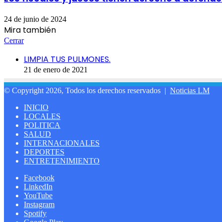
24 de junio de 2024
Mira también
Cerrar
LIMPIA TUS PULMONES.
21 de enero de 2021
© Copyright 2026, Todos los derechos reservados |
Noticias LM
INICIO
LOCALES
POLITICA
SALUD
INTERNACIONALES
DEPORTES
ENTRETENIMIENTO
Facebook
LinkedIn
YouTube
Instagram
Spotify