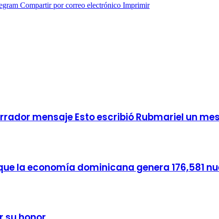
legram
Compartir por correo electrónico
Imprimir
arrador mensaje Esto escribió Rubmariel un mes
a que la economía dominicana genera 176,581 nue
r su honor.