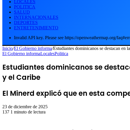
LOCALES
POLITICA
SALUD
INTERNACIONALES
DEPORTES
ENTRETENIMIENTO
Invalid API key. Please see https://openweathermap.org/faq#err
Inicio
/
El Gobierno informa
/
Estudiantes dominicanos se destacan en l
El Gobierno informa
Locales
Politica
Estudiantes dominicanos se desta
y el Caribe
El Minerd explicó que en esta comp
23 de diciembre de 2025
137
1 minuto de lectura