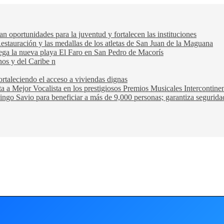
oportunidades para la juventud y fortalecen las instituciones
Restauración y las medallas de los atletas de San Juan de la Maguana
trega la nueva playa El Faro en San Pedro de Macorís
nos y del Caribe n
rtaleciendo el acceso a viviendas dignas
ta a Mejor Vocalista en los prestigiosos Premios Musicales Intercontin
ngo Savio para beneficiar a más de 9,000 personas; garantiza seguridad