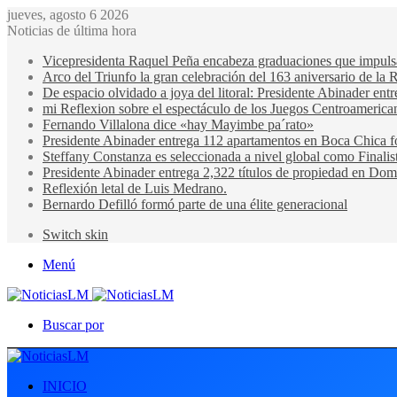
jueves, agosto 6 2026
Noticias de última hora
Vicepresidenta Raquel Peña encabeza graduaciones que impulsan 
Arco del Triunfo la gran celebración del 163 aniversario de la 
De espacio olvidado a joya del litoral: Presidente Abinader en
mi Reflexion sobre el espectáculo de los Juegos Centroamerica
Fernando Villalona dice «hay Mayimbe pa´rato»
Presidente Abinader entrega 112 apartamentos en Boca Chica fo
Steffany Constanza es seleccionada a nivel global como Finalis
Presidente Abinader entrega 2,322 títulos de propiedad en Domi
Reflexión letal de Luis Medrano.
Bernardo Defilló formó parte de una élite generacional
Switch skin
Menú
Buscar por
INICIO