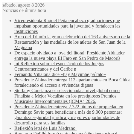
sábado, agosto 8 2026
Noticias de última hora
Vicepresidenta Raquel Peña encabeza graduaciones que
impulsan oportunidades para la juventud y fortalecen las
instituciones
Arco del Triunfo la gran celebración del 163 aniversario de la
Restauración y las medallas de los atletas de San Juan de la
Maguana
De espacio olvidado a joya del litoral: Presidente Abinader
entrega la nueva playa El Faro en San Pedro de Macorís
mi Reflexion sobre el espectáculo de los Juegos
Centroamericanos y del Caribe n
Fernando Villalona dice «hay Mayimbe pa´rato»
Presidente Abinader entrega 112 apartamentos en Boca Chica
fortaleciendo el acceso a viviendas dignas
Steffany Constanza es seleccionada a nivel global como
Finalista a Mejor Vocalista en los prestigiosos Premios
Musicales Intercontinentales (ICMA) 2026.
Presidente Abinader entrega 2,322 títulos de propiedad en
Domingo Savio para beneficiar a más de 9,000 personas;
garantiza seguridad jurídica y mayores oportunidades de
desarrollo para sus familias
Reflexión letal de Luis Medrano.
Bernardo Defilló formó parte de una élite generacional