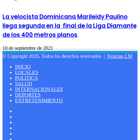
La velocista Dominicana Marileidy Paulino
llega segunda en la final de la Liga Diamante
de los 400 metros planos
10 de septiembre de 2021
© Copyright 2026, Todos los derechos reservados |
Noticias LM
INICIO
LOCALES
POLITICA
SALUD
INTERNACIONALES
DEPORTES
ENTRETENIMIENTO
Facebook
LinkedIn
YouTube
Instagram
Spotify
Google