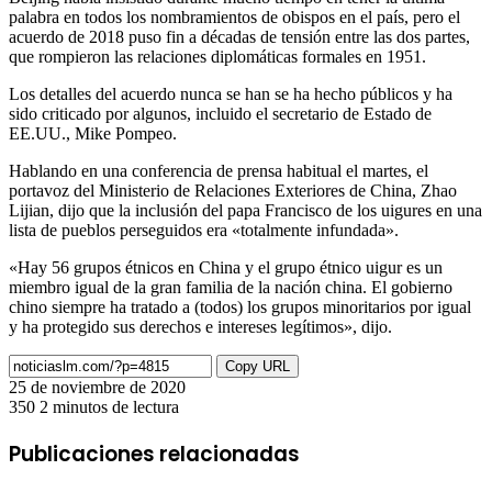
palabra en todos los nombramientos de obispos en el país, pero el
acuerdo de 2018 puso fin a décadas de tensión entre las dos partes,
que rompieron las relaciones diplomáticas formales en 1951.
Los detalles del acuerdo nunca se han se ha hecho públicos y ha
sido criticado por algunos, incluido el secretario de Estado de
EE.UU., Mike Pompeo.
Hablando en una conferencia de prensa habitual el martes, el
portavoz del Ministerio de Relaciones Exteriores de China, Zhao
Lijian, dijo que la inclusión del papa Francisco de los uigures en una
lista de pueblos perseguidos era «totalmente infundada».
«Hay 56 grupos étnicos en China y el grupo étnico uigur es un
miembro igual de la gran familia de la nación china. El gobierno
chino siempre ha tratado a (todos) los grupos minoritarios por igual
y ha protegido sus derechos e intereses legítimos», dijo.
Copy URL
25 de noviembre de 2020
350
2 minutos de lectura
Facebook
X
LinkedIn
Pinterest
Messenger
Messenger
WhatsApp
Telegram
Compartir
Imprimir
por
Publicaciones relacionadas
correo
electrónico