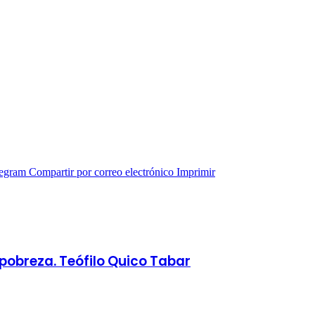
legram
Compartir por correo electrónico
Imprimir
pobreza. Teófilo Quico Tabar