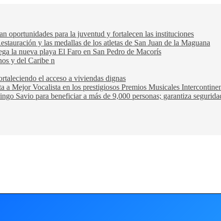
oportunidades para la juventud y fortalecen las instituciones
Restauración y las medallas de los atletas de San Juan de la Maguana
trega la nueva playa El Faro en San Pedro de Macorís
nos y del Caribe n
rtaleciendo el acceso a viviendas dignas
ta a Mejor Vocalista en los prestigiosos Premios Musicales Intercontin
ngo Savio para beneficiar a más de 9,000 personas; garantiza seguridad