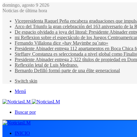
domingo, agosto 9 2026
Noticias de última hora
Vicepresidenta Raquel Peña encabeza graduaciones que impulsan 
Arco del Triunfo la gran celebración del 163 aniversario de la 
De espacio olvidado a joya del litoral: Presidente Abinader en
mi Reflexion sobre el espectáculo de los Juegos Centroamerica
Fernando Villalona dice «hay Mayimbe pa´rato»
Presidente Abinader entrega 112 apartamentos en Boca Chica fo
Steffany Constanza es seleccionada a nivel global como Finalis
Presidente Abinader entrega 2,322 títulos de propiedad en Domi
Reflexión letal de Luis Medrano.
Bernardo Defilló formó parte de una élite generacional
Switch skin
Menú
Buscar por
INICIO