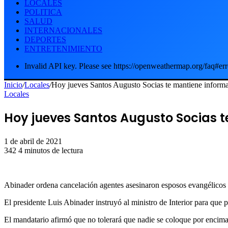
LOCALES
POLITICA
SALUD
INTERNACIONALES
DEPORTES
ENTRETENIMIENTO
Invalid API key. Please see https://openweathermap.org/faq#err
Inicio
/
Locales
/
Hoy jueves Santos Augusto Socias te mantiene informa
Locales
Hoy jueves Santos Augusto Socias t
1 de abril de 2021
342
4 minutos de lectura
Abinader ordena cancelación agentes asesinaron esposos evangélicos
El presidente Luis Abinader instruyó al ministro de Interior para que 
El mandatario afirmó que no tolerará que nadie se coloque por encima 