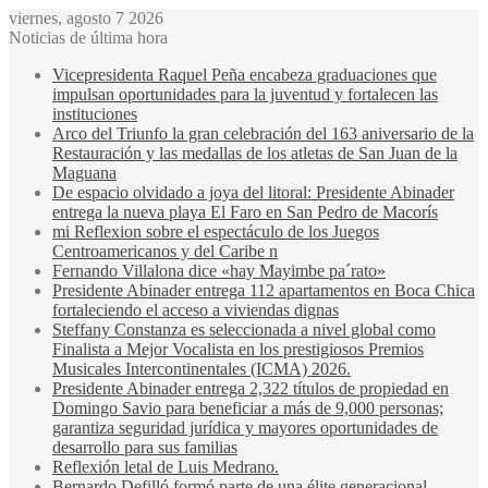
viernes, agosto 7 2026
Noticias de última hora
Vicepresidenta Raquel Peña encabeza graduaciones que
impulsan oportunidades para la juventud y fortalecen las
instituciones
Arco del Triunfo la gran celebración del 163 aniversario de la
Restauración y las medallas de los atletas de San Juan de la
Maguana
De espacio olvidado a joya del litoral: Presidente Abinader
entrega la nueva playa El Faro en San Pedro de Macorís
mi Reflexion sobre el espectáculo de los Juegos
Centroamericanos y del Caribe n
Fernando Villalona dice «hay Mayimbe pa´rato»
Presidente Abinader entrega 112 apartamentos en Boca Chica
fortaleciendo el acceso a viviendas dignas
Steffany Constanza es seleccionada a nivel global como
Finalista a Mejor Vocalista en los prestigiosos Premios
Musicales Intercontinentales (ICMA) 2026.
Presidente Abinader entrega 2,322 títulos de propiedad en
Domingo Savio para beneficiar a más de 9,000 personas;
garantiza seguridad jurídica y mayores oportunidades de
desarrollo para sus familias
Reflexión letal de Luis Medrano.
Bernardo Defilló formó parte de una élite generacional