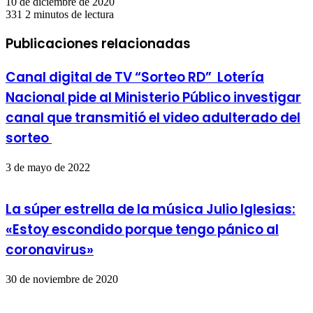
10 de diciembre de 2020
331
2 minutos de lectura
Facebook
X
LinkedIn
Pinterest
Messenger
Messenger
WhatsApp
Telegram
Compartir
Imprimir
por
Publicaciones relacionadas
correo
electrónico
Canal digital de TV “Sorteo RD” Lotería
Nacional pide al Ministerio Público investigar
canal que transmitió el video adulterado del
sorteo
3 de mayo de 2022
La súper estrella de la música Julio Iglesias:
«Estoy escondido porque tengo pánico al
coronavirus»
30 de noviembre de 2020