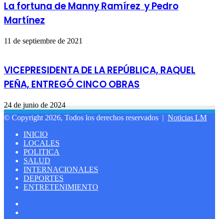
La fortuna de Manny Ramírez y Pedro
Martínez
11 de septiembre de 2021
VICEPRESIDENTA DE LA REPÚBLICA, RAQUEL
PEÑA, ENTREGÓ CINCO OBRAS
24 de junio de 2024
© Copyright 2026, Todos los derechos reservados |
Noticias LM
INICIO
LOCALES
POLITICA
SALUD
INTERNACIONALES
DEPORTES
ENTRETENIMIENTO
Facebook
LinkedIn