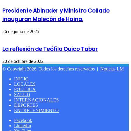
Presidente Abinader y Ministro Collado
inauguran Malecón de Haina.
26 de junio de 2025
La reflexión de Teófilo Quico Tabar
20 de octubre de 2022
© Copyright 2026, Todos los derechos reservados |
Noticias LM
INICIO
LOCALES
POLITICA
SALUD
INTERNACIONALES
DEPORTES
ENTRETENIMIENTO
Facebook
LinkedIn
YouTube