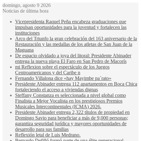
domingo, agosto 9 2026
Noticias de última hora
Vicepresidenta Raquel Peña encabeza graduaciones que
impulsan oportunidades para la juventud y fortalecen las
instituciones
Arco del Triunfo la gran celebración del 163 aniversario de la
Restauración y las medallas de los atletas de San Juan de la
Maguana
De espacio olvidado a joya del litoral: Presidente Abinader
entrega la nueva playa El Faro en San Pedro de Macorís
mi Reflexion sobre el espectáculo de los Juegos
Centroamericanos y del Caribe n
Fernando Villalona dice «hay Mayimbe pa´rato»
Presidente Abinader entrega 112 apartamentos en Boca Chica
fortaleciendo el acceso a viviendas dignas
Steffany Constanza es seleccionada a nivel global como
Finalista a Mejor Vocalista en los prestigiosos Premios
Musicales Intercontinentales (ICMA) 2026.
Presidente Abinader entrega 2,322 títulos de propiedad en
Domingo Savio para beneficiar a más de 9,000 personas;
garantiza seguridad jurídica y mayores oportunidades de
desarrollo para sus familias
Reflexión letal de Luis Medrano.
Bernardo Defilló formó parte de una élite generacional