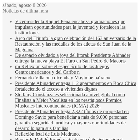
sábado, agosto 8 2026
Noticias de última hora
Vicepresidenta Raquel Peña encabeza graduaciones que
impulsan oportunidades para la juventud y fortalecen las
instituciones
Arco del Triunfo la gran celebración del 163 aniversario de la
Restauración y las medallas de los atletas de San Juan de la
Maguana
De espacio olvidado a joya del litoral: Presidente Abinader
entrega la nueva playa El Faro en San Pedro de Macorís
mi Reflexion sobre el espectáculo de los Juegos
Centroamericanos y del Caribe n
Fernando Villalona dice «hay Mayimbe pa´rato»
Presidente Abinader entrega 112 apartamentos en Boca Chica
fortaleciendo el acceso a viviendas dignas
Steffany Constanza es seleccionada a nivel global como
Finalista a Mejor Vocalista en los prestigiosos Premios
Musicales Intercontinentales (ICMA) 2026.
Presidente Abinader entrega 2,322 títulos de propiedad en
Domingo Savio para beneficiar a más de 9,000 personas;
garantiza seguridad jurídica y mayores oportunidades de
desarrollo para sus familias
Reflexión letal de Luis Medrano.
Bernardo Defilló formó parte de una élite generacional