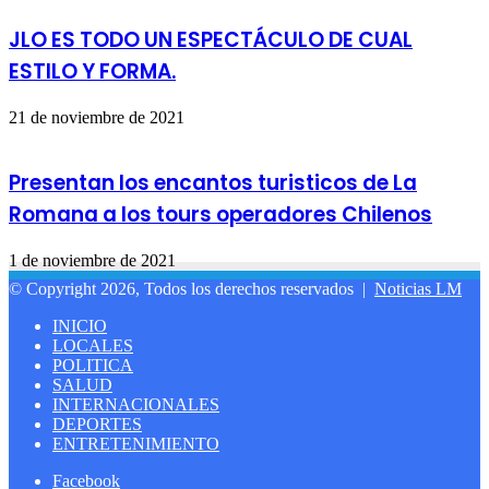
JLO ES TODO UN ESPECTÁCULO DE CUAL
ESTILO Y FORMA.
21 de noviembre de 2021
Presentan los encantos turisticos de La
Romana a los tours operadores Chilenos
1 de noviembre de 2021
© Copyright 2026, Todos los derechos reservados |
Noticias LM
INICIO
LOCALES
POLITICA
SALUD
INTERNACIONALES
DEPORTES
ENTRETENIMIENTO
Facebook