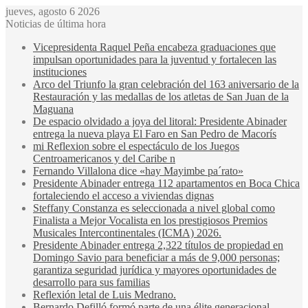
jueves, agosto 6 2026
Noticias de última hora
Vicepresidenta Raquel Peña encabeza graduaciones que
impulsan oportunidades para la juventud y fortalecen las
instituciones
Arco del Triunfo la gran celebración del 163 aniversario de la
Restauración y las medallas de los atletas de San Juan de la
Maguana
De espacio olvidado a joya del litoral: Presidente Abinader
entrega la nueva playa El Faro en San Pedro de Macorís
mi Reflexion sobre el espectáculo de los Juegos
Centroamericanos y del Caribe n
Fernando Villalona dice «hay Mayimbe pa´rato»
Presidente Abinader entrega 112 apartamentos en Boca Chica
fortaleciendo el acceso a viviendas dignas
Steffany Constanza es seleccionada a nivel global como
Finalista a Mejor Vocalista en los prestigiosos Premios
Musicales Intercontinentales (ICMA) 2026.
Presidente Abinader entrega 2,322 títulos de propiedad en
Domingo Savio para beneficiar a más de 9,000 personas;
garantiza seguridad jurídica y mayores oportunidades de
desarrollo para sus familias
Reflexión letal de Luis Medrano.
Bernardo Defilló formó parte de una élite generacional