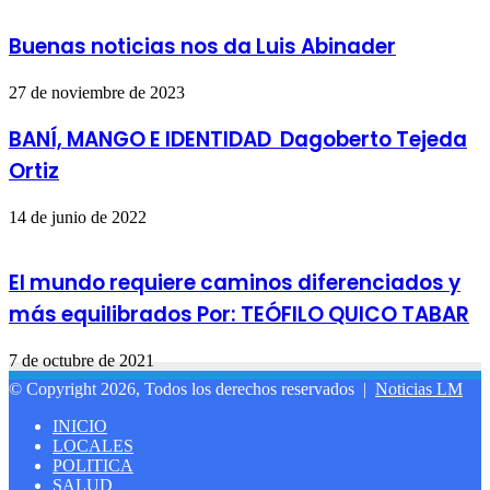
Buenas noticias nos da Luis Abinader
27 de noviembre de 2023
BANÍ, MANGO E IDENTIDAD Dagoberto Tejeda
Ortiz
14 de junio de 2022
El mundo requiere caminos diferenciados y
más equilibrados Por: TEÓFILO QUICO TABAR
7 de octubre de 2021
© Copyright 2026, Todos los derechos reservados |
Noticias LM
INICIO
LOCALES
POLITICA
SALUD