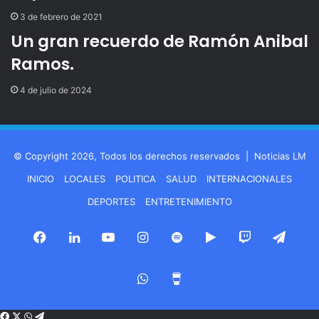
3 de febrero de 2021
Un gran recuerdo de Ramón Anibal
Ramos.
4 de julio de 2024
© Copyright 2026, Todos los derechos reservados |
Noticias LM
INICIO
LOCALES
POLITICA
SALUD
INTERNACIONALES
DEPORTES
ENTRETENIMIENTO
Facebook
LinkedIn
YouTube
Instagram
Spotify
Google
Twitch
Tele
Play
WhatsApp
Buy
Me
Facebook
X
WhatsApp
Telegram