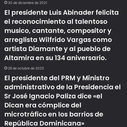
30 de diciembre de 2021
p
El presidente Luis Abinader felicita
o
r
el reconocimiento al talentoso
c
o
musico, cantante, compositor y
r
arreglista Wilfrido Vargas como
r
e
artista Diamante y al pueblo de
o
Altamira en su 134 aniversario.
e
l
28 de octubre de 2023
e
El presidente del PRM y Ministro
c
t
administrativo de la Presidencia el
r
ó
Sr José Ignacio Paliza dice «el
n
Dican era cómplice del
i
c
microtráfico en los barrios de
o
República Dominicana»