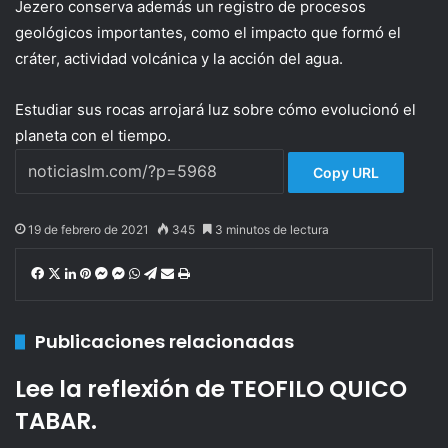
Jezero conserva además un registro de procesos
geológicos importantes, como el impacto que formó el
cráter, actividad volcánica y la acción del agua.
Estudiar sus rocas arrojará luz sobre cómo evolucionó el
planeta con el tiempo.
Copy URL
19 de febrero de 2021
345
3 minutos de lectura
F
X
L
P
M
M
W
T
C
I
a
i
i
e
e
h
e
o
m
c
n
n
s
s
a
l
m
p
Publicaciones relacionadas
e
k
t
s
s
t
e
p
r
b
e
e
e
e
s
g
a
i
o
d
r
n
n
A
r
r
m
Lee la reflexión de TEOFILO QUICO
o
I
e
g
g
p
a
t
i
TABAR.
k
n
s
e
e
p
m
i
r
t
r
r
r