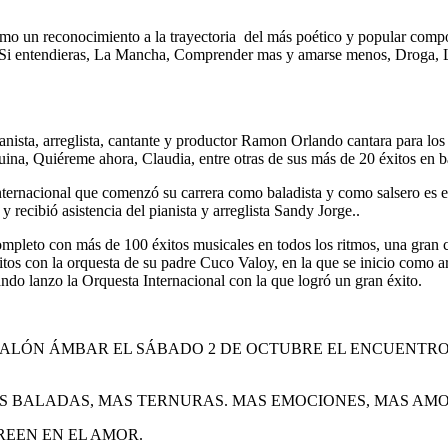
mo un reconocimiento a la trayectoria del más poético y popular com
 Si entendieras, La Mancha, Comprender mas y amarse menos, Droga, L
anista, arreglista, cantante y productor Ramon Orlando cantara para lo
ina, Quiéreme ahora, Claudia, entre otras de sus más de 20 éxitos en ba
nternacional que comenzó su carrera como baladista y como salsero es el
recibió asistencia del pianista y arreglista Sandy Jorge..
mpleto con más de 100 éxitos musicales en todos los ritmos, una gran 
os con la orquesta de su padre Cuco Valoy, en la que se inicio como a
do lanzo la Orquesta Internacional con la que logró un gran éxito.
 SALÓN ÁMBAR EL SÁBADO 2 DE OCTUBRE EL ENCUENTR
S BALADAS, MAS TERNURAS. MAS EMOCIONES, MAS AMO
REEN EN EL AMOR.