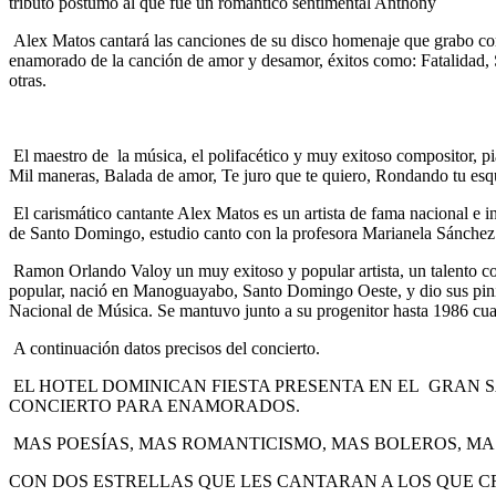
tributo postumo al que fue un romántico sentimental Anthony
Alex Matos cantará las canciones de su disco homenaje que grabo co
enamorado de la canción de amor y desamor, éxitos como: Fatalidad,
otras.
El maestro de la música, el polifacético y muy exitoso compositor, pi
Mil maneras, Balada de amor, Te juro que te quiero, Rondando tu esqu
El carismático cantante Alex Matos es un artista de fama nacional e i
de Santo Domingo, estudio canto con la profesora Marianela Sánchez y 
Ramon Orlando Valoy un muy exitoso y popular artista, un talento co
popular, nació en Manoguayabo, Santo Domingo Oeste, y dio sus pinit
Nacional de Música. Se mantuvo junto a su progenitor hasta 1986 cuan
A continuación datos precisos del concierto.
EL HOTEL DOMINICAN FIESTA PRESENTA EN EL GRAN
CONCIERTO PARA ENAMORADOS.
MAS POESÍAS, MAS ROMANTICISMO, MAS BOLEROS, MA
CON DOS ESTRELLAS QUE LES CANTARAN A LOS QUE C