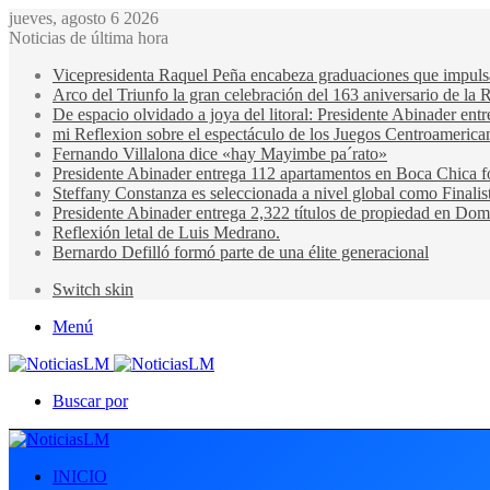
jueves, agosto 6 2026
Noticias de última hora
Vicepresidenta Raquel Peña encabeza graduaciones que impulsan 
Arco del Triunfo la gran celebración del 163 aniversario de la 
De espacio olvidado a joya del litoral: Presidente Abinader en
mi Reflexion sobre el espectáculo de los Juegos Centroamerica
Fernando Villalona dice «hay Mayimbe pa´rato»
Presidente Abinader entrega 112 apartamentos en Boca Chica fo
Steffany Constanza es seleccionada a nivel global como Finalis
Presidente Abinader entrega 2,322 títulos de propiedad en Domi
Reflexión letal de Luis Medrano.
Bernardo Defilló formó parte de una élite generacional
Switch skin
Menú
Buscar por
INICIO