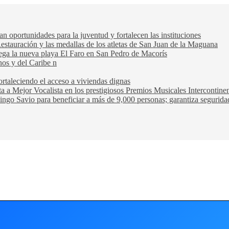
oportunidades para la juventud y fortalecen las instituciones
Restauración y las medallas de los atletas de San Juan de la Maguana
trega la nueva playa El Faro en San Pedro de Macorís
nos y del Caribe n
rtaleciendo el acceso a viviendas dignas
ta a Mejor Vocalista en los prestigiosos Premios Musicales Intercontin
ngo Savio para beneficiar a más de 9,000 personas; garantiza seguridad