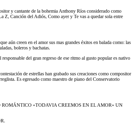
positor y cantante de la bohemia Anthony Ríos considerado como
a Z, Canción del Adiós, Como ayer y Te vas a quedar sola entre
s que aún creen en el amor sus mas grandes éxitos en balada como: las
ladas, boleros y bachatas.
 responsable del gran regreso de ese ritmo al gusto popular es nativo
contestación de estrellas han grabado sus creaciones como compositor
rreglista. Es egresado como maestro de piano del Conservatorio
O ROMÁNTICO «TODAVIA CREEMOS EN EL AMOR» UN
R.