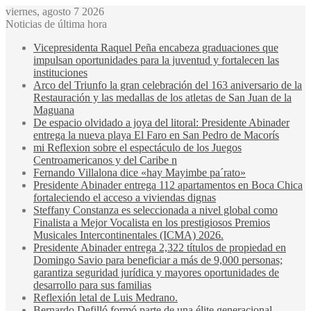
viernes, agosto 7 2026
Noticias de última hora
Vicepresidenta Raquel Peña encabeza graduaciones que
impulsan oportunidades para la juventud y fortalecen las
instituciones
Arco del Triunfo la gran celebración del 163 aniversario de la
Restauración y las medallas de los atletas de San Juan de la
Maguana
De espacio olvidado a joya del litoral: Presidente Abinader
entrega la nueva playa El Faro en San Pedro de Macorís
mi Reflexion sobre el espectáculo de los Juegos
Centroamericanos y del Caribe n
Fernando Villalona dice «hay Mayimbe pa´rato»
Presidente Abinader entrega 112 apartamentos en Boca Chica
fortaleciendo el acceso a viviendas dignas
Steffany Constanza es seleccionada a nivel global como
Finalista a Mejor Vocalista en los prestigiosos Premios
Musicales Intercontinentales (ICMA) 2026.
Presidente Abinader entrega 2,322 títulos de propiedad en
Domingo Savio para beneficiar a más de 9,000 personas;
garantiza seguridad jurídica y mayores oportunidades de
desarrollo para sus familias
Reflexión letal de Luis Medrano.
Bernardo Defilló formó parte de una élite generacional