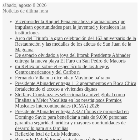
sábado, agosto 8 2026
Noticias de última hora
Vicepresidenta Raquel Peña encabeza graduaciones que
impulsan oportunidades para la juventud y fortalecen las
instituciones
Arco del Triunfo la gran celebración del 163 aniversario de la
Restauración y las medallas de los atletas de San Juan de la
Maguana
De espacio olvidado a joya del litoral: Presidente Abinader
entrega la nueva playa El Faro en San Pedro de Macorís
mi Reflexion sobre el espectáculo de los Juegos
Centroamericanos y del Caribe n
Fernando Villalona dice «hay Mayimbe pa´rato»
Presidente Abinader entrega 112 apartamentos en Boca Chica
fortaleciendo el acceso a viviendas dignas
Steffany Constanza es seleccionada a nivel global como
Finalista a Mejor Vocalista en los prestigiosos Premios
Musicales Intercontinentales (ICMA) 2026.
Presidente Abinader entrega 2,322 títulos de propiedad en
Domingo Savio para beneficiar a más de 9,000 personas;
garantiza seguridad jurídica y mayores oportunidades de
desarrollo para sus familias
Reflexión letal de Luis Medrano.
Bernardo Defilló formó parte de una élite generacional