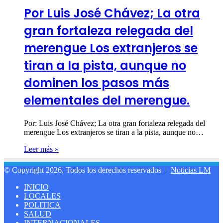
Por Luis José Chávez; La otra
gran fortaleza relegada del
merengue Los extranjeros se
tiran a la pista, aunque no
dominen los pasos más
elementales del merengue.
Por: Luis José Chávez; La otra gran fortaleza relegada del
merengue Los extranjeros se tiran a la pista, aunque no…
Leer más »
© Copyright 2026, Todos los derechos reservados |
Noticias LM
INICIO
LOCALES
POLITICA
SALUD
INTERNACIONALES