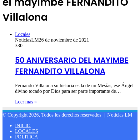
el mayimbe FERNANDITO
Villalona
Locales
NoticiasLM
26 de noviembre de 2021
330
50 ANIVERSARIO DEL MAYIMBE
FERNANDITO VILLALONA
Fernando Villalona su historia es la de un Mesías, ese Ángel
divino tocado por Dios para ser parte importante de…
Leer más »
© Copyright 2026, Todos los derechos reservados |
Noticias LM
INICIO
LOCALES
POLITICA