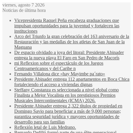
viernes, agosto 7 2026
Noticias de última hora
Vicepresidenta Raquel Peña encabeza graduaciones que
impulsan oportunidades para la juventud y fortalecen las
instituciones
Arco del Triunfo la gran celebración del 163 aniversario de la
Restauración y las medallas de los atletas de San Juan de la
Maguana
De espacio olvidado a joya del litoral: Presidente Abinader
entrega la nueva playa El Faro en San Pedro de Macorís
mi Reflexion sobre el espectáculo de los Juegos
Centroamericanos y del Caribe n
Fernando Villalona dice «hay Mayimbe pa´rato»
Presidente Abinader entrega 112 apartamentos en Boca Chica
fortaleciendo el acceso a viviendas dignas
Steffany Constanza es seleccionada a nivel global como
Finalista a Mejor Vocalista en los prestigiosos Premios
Musicales Intercontinentales (ICMA) 2026.
Presidente Abinader entrega 2,322 títulos de propiedad en
Domingo Savio para beneficiar a más de 9,000 personas;
garantiza seguridad jurídica y mayores oportunidades de
desarrollo para sus familias
Reflexión letal de Luis Medrano.
Bernardo Defilló formó parte de una élite generacional