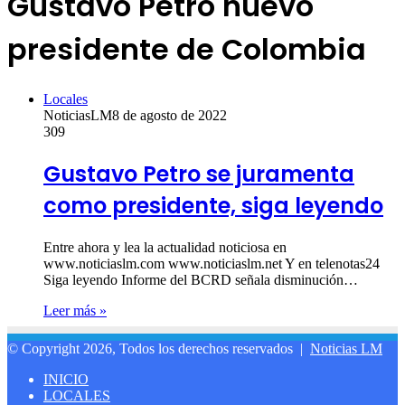
Gustavo Petro nuevo
presidente de Colombia
Locales
NoticiasLM
8 de agosto de 2022
309
Gustavo Petro se juramenta
como presidente, siga leyendo
Entre ahora y lea la actualidad noticiosa en
www.noticiaslm.com www.noticiaslm.net Y en telenotas24
Siga leyendo Informe del BCRD señala disminución…
Leer más »
© Copyright 2026, Todos los derechos reservados |
Noticias LM
INICIO
LOCALES