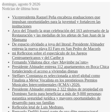
domingo, agosto 9 2026
Noticias de última hora
Vicepresidenta Raquel Peña encabeza graduaciones que
impulsan oportunidades para la juventud y fortalecen las
instituciones
Arco del Triunfo la gran celebración del 163 aniversario de la
Restauración y las medallas de los atletas de San Juan de la
Maguana
De espacio olvidado a joya del litoral: Presidente Abinader
entrega la nueva playa El Faro en San Pedro de Macorís
mi Reflexion sobre el espectáculo de los Juegos
Centroamericanos y del Caribe n
Fernando Villalona dice «hay Mayimbe pa´rato»
Presidente Abinader entrega 112 apartamentos en Boca Chica
fortaleciendo el acceso a viviendas dignas
Steffany Constanza es seleccionada a nivel global como
Finalista a Mejor Vocalista en los prestigiosos Premios
Musicales Intercontinentales (ICMA) 2026.
Presidente Abinader entrega 2,322 títulos de propiedad en
Domingo Savio para beneficiar a más de 9,000 personas;
garantiza seguridad jurídica y mayores oportunidades de
desarrollo para sus familias
Reflexión letal de Luis Medrano.
Bernardo Defilló formó parte de una élite generacional