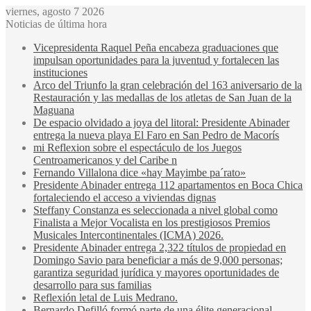
viernes, agosto 7 2026
Noticias de última hora
Vicepresidenta Raquel Peña encabeza graduaciones que
impulsan oportunidades para la juventud y fortalecen las
instituciones
Arco del Triunfo la gran celebración del 163 aniversario de la
Restauración y las medallas de los atletas de San Juan de la
Maguana
De espacio olvidado a joya del litoral: Presidente Abinader
entrega la nueva playa El Faro en San Pedro de Macorís
mi Reflexion sobre el espectáculo de los Juegos
Centroamericanos y del Caribe n
Fernando Villalona dice «hay Mayimbe pa´rato»
Presidente Abinader entrega 112 apartamentos en Boca Chica
fortaleciendo el acceso a viviendas dignas
Steffany Constanza es seleccionada a nivel global como
Finalista a Mejor Vocalista en los prestigiosos Premios
Musicales Intercontinentales (ICMA) 2026.
Presidente Abinader entrega 2,322 títulos de propiedad en
Domingo Savio para beneficiar a más de 9,000 personas;
garantiza seguridad jurídica y mayores oportunidades de
desarrollo para sus familias
Reflexión letal de Luis Medrano.
Bernardo Defilló formó parte de una élite generacional