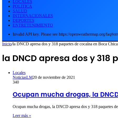
LOCALES
POLITICA
SALUD
INTERNACIONALES
DEPORTES
ENTRETENIMIENTO
Invalid API key. Please see https://openweathermap.org/faq#err
Inicio
/
la DNCD apresa dos y 318 paquetes de cocaína en Boca Chica
la DNCD apresa dos y 318 
Locales
NoticiasLM
20 de noviembre de 2021
340
Ocupan mucha drogas, la DNCD 
Ocupan mucha drogas, la DNCD apresa dos y 318 paquetes de 
Leer más »