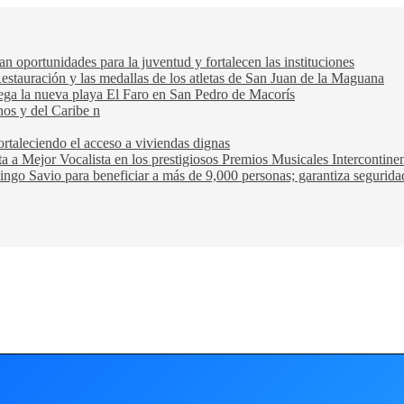
oportunidades para la juventud y fortalecen las instituciones
Restauración y las medallas de los atletas de San Juan de la Maguana
trega la nueva playa El Faro en San Pedro de Macorís
nos y del Caribe n
rtaleciendo el acceso a viviendas dignas
ta a Mejor Vocalista en los prestigiosos Premios Musicales Intercontin
ngo Savio para beneficiar a más de 9,000 personas; garantiza seguridad