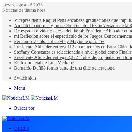
jueves, agosto 6 2026
Noticias de última hora
Vicepresidenta Raquel Peña encabeza graduaciones que impulsan 
Arco del Triunfo la gran celebración del 163 aniversario de la 
De espacio olvidado a joya del litoral: Presidente Abinader en
mi Reflexion sobre el espectáculo de los Juegos Centroamerica
Fernando Villalona dice «hay Mayimbe pa´rato»
Presidente Abinader entrega 112 apartamentos en Boca Chica fo
Steffany Constanza es seleccionada a nivel global como Finalis
Presidente Abinader entrega 2,322 títulos de propiedad en Domi
Reflexión letal de Luis Medrano.
Bernardo Defilló formó parte de una élite generacional
Switch skin
Menú
Buscar por
INICIO