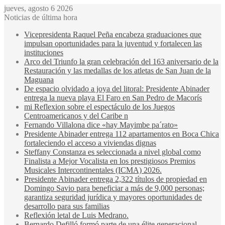
jueves, agosto 6 2026
Noticias de última hora
Vicepresidenta Raquel Peña encabeza graduaciones que
impulsan oportunidades para la juventud y fortalecen las
instituciones
Arco del Triunfo la gran celebración del 163 aniversario de la
Restauración y las medallas de los atletas de San Juan de la
Maguana
De espacio olvidado a joya del litoral: Presidente Abinader
entrega la nueva playa El Faro en San Pedro de Macorís
mi Reflexion sobre el espectáculo de los Juegos
Centroamericanos y del Caribe n
Fernando Villalona dice «hay Mayimbe pa´rato»
Presidente Abinader entrega 112 apartamentos en Boca Chica
fortaleciendo el acceso a viviendas dignas
Steffany Constanza es seleccionada a nivel global como
Finalista a Mejor Vocalista en los prestigiosos Premios
Musicales Intercontinentales (ICMA) 2026.
Presidente Abinader entrega 2,322 títulos de propiedad en
Domingo Savio para beneficiar a más de 9,000 personas;
garantiza seguridad jurídica y mayores oportunidades de
desarrollo para sus familias
Reflexión letal de Luis Medrano.
Bernardo Defilló formó parte de una élite generacional