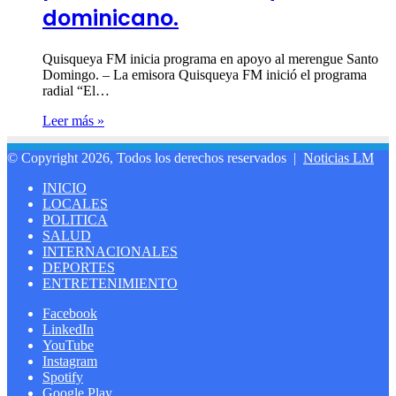
dominicano.
Quisqueya FM inicia programa en apoyo al merengue Santo
Domingo. – La emisora Quisqueya FM inició el programa
radial “El…
Leer más »
© Copyright 2026, Todos los derechos reservados |
Noticias LM
INICIO
LOCALES
POLITICA
SALUD
INTERNACIONALES
DEPORTES
ENTRETENIMIENTO
Facebook
LinkedIn
YouTube
Instagram
Spotify
Google Play