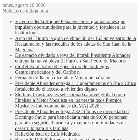
lunes, agosto 10 2026
Noticias de última hora
Vicepresidenta Raquel Peña encabeza graduaciones que
impulsan oportunidades para la juventud y fortalecen las
instituciones
Arco del Triunfo la gran celebración del 163 aniversario de la
Restauración y las medallas de los atletas de San Juan de la
Maguana
De espacio olvidado a joya del litoral: Presidente Abinader
entrega la nueva playa El Faro en San Pedro de Macorís
mi Reflexion sobre el espectáculo de los Juegos
Centroamericanos y del Caribe n
Fernando Villalona dice «hay Mayimbe pa´rato»
Presidente Abinader entrega 112 apartamentos en Boca Chica
fortaleciendo el acceso a viviendas dignas
Steffany Constanza es seleccionada a nivel global como
Finalista a Mejor Vocalista en los prestigiosos Premios
Musicales Intercontinentales (ICMA) 2026.
Presidente Abinader entrega 2,322 títulos de propiedad en
Domingo Savio para beneficiar a más de 9,000 personas;
garantiza seguridad jurídica y mayores oportunidades de
desarrollo para sus familias
Reflexión letal de Luis Medrano.
Bernardo Defilló formó parte de una élite generacional